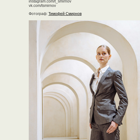
instagram.com/t_smirnov
vk.com/tsmirnov
Фотограф:
Тимофей Смирнов