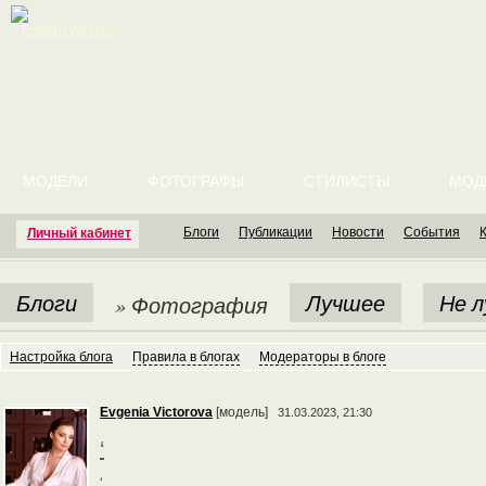
English version
МОДЕЛИ
ФОТОГРАФЫ
СТИЛИСТЫ
МОД
Блоги
Публикации
Новости
События
Личный кабинет
Блоги
Лучшее
Не 
» Фотография
Настройка блога
Правила в блогах
Модераторы в блоге
Evgenia Victorova
[модель]
31.03.2023, 21:30
‘
‘