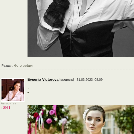
Раздел:
Фотография
Evgenia Victorova
[модель]
31.03.2023, 08:09
‘
‘
Авторитет
+3041