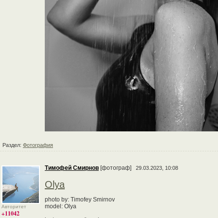
Раздел:
Фотография
Тимофей Смирнов
[фотограф]
29.03.2023, 10:08
Olya
photo by: Timofey Smirnov
model: Olya
Авторитет
+11042