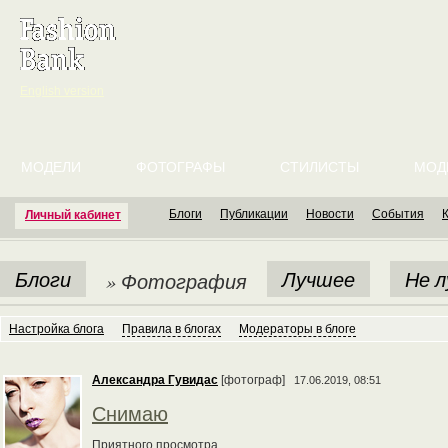
English version
МОДЕЛИ
ФОТОГРАФЫ
СТИЛИСТЫ
МОД
Блоги
Публикации
Новости
События
Личный кабинет
Блоги
Лучшее
Не 
» Фотография
Настройка блога
Правила в блогах
Модераторы в блоге
Александра Гувидас
[фотограф]
17.06.2019, 08:51
Снимаю
Приятного просмотра