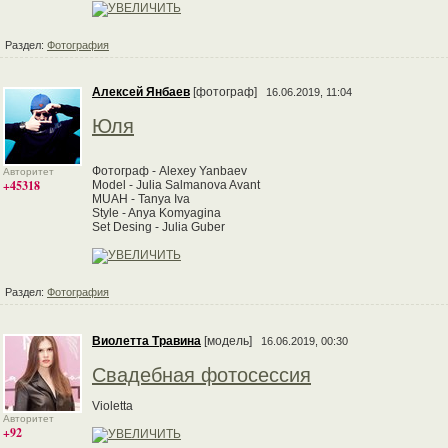
Раздел:
Фотография
Алексей Янбаев
[фотограф]
16.06.2019, 11:04
Юля
Фотограф - Alexey Yanbaev
Авторитет
+45318
Model - Julia Salmanova Avant
MUAH - Tanya Iva
Style - Anya Komyagina
Set Desing - Julia Guber
Раздел:
Фотография
Виолетта Травина
[модель]
16.06.2019, 00:30
Свадебная фотосессия
Violetta
Авторитет
+92