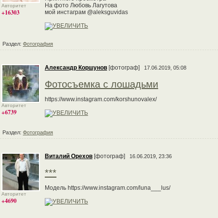
На фото Любовь Лагутова
Авторитет
+16303
мой инстаграм @aleksguvidas
Раздел:
Фотография
Александр Коршунов
[фотограф]
17.06.2019, 05:08
Фотосъемка с лошадьми
https://www.instagram.com/korshunovalex/
Авторитет
+6739
Раздел:
Фотография
Виталий Орехов
[фотограф]
16.06.2019, 23:36
***
Модель https://www.instagram.com/luna___lus/
Авторитет
+4690