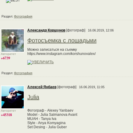
Раздел:
Фотография
Александр Коршунов
[фотограф]
16.06.2019, 12:06
Фотосъемка с лошадьми
Можно записаться на съемку
https://www.instagram.com/korshunovalex/
Авторитет
+6739
Раздел:
Фотография
Алексей Янбаев
[фотограф]
16.06.2019, 11:05
Julia
Фотограф - Alexey Yanbaev
Авторитет
+45318
Model - Julia Salmanova Avant
MUAH - Tanya Iva
Style - Anya Komyagina
Set Desing - Julia Guber