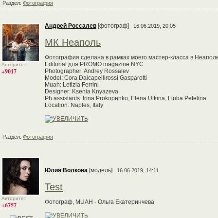
Раздел:
Фотография
Андрей Россалев
[фотограф]
16.06.2019, 20:05
МК Неаполь
Фотография сделана в рамках моего мастер-класса в Неаполе
Editorial для PROMO magazine NYC
Авторитет
+9017
Photographer: Andrey Rossalev
Model: Cora Daicapellirossi Gasparotti
Muah: Letizia Ferrini
Designer: Ksenia Knyazeva
Ph assistants: Irina Prokopenko, Elena Utkina, Liuba Petelina
Location: Naples, Italy
Раздел:
Фотография
Юлия Волкова
[модель]
16.06.2019, 14:11
Test
Авторитет
Фотограф, MUAH - Ольга Екатеринчева
+6757