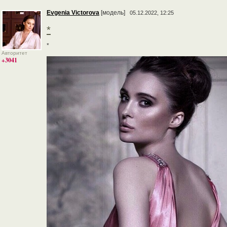
Evgenia Victorova
[модель]
05.12.2022, 12:25
*
*
Авторитет
+3041