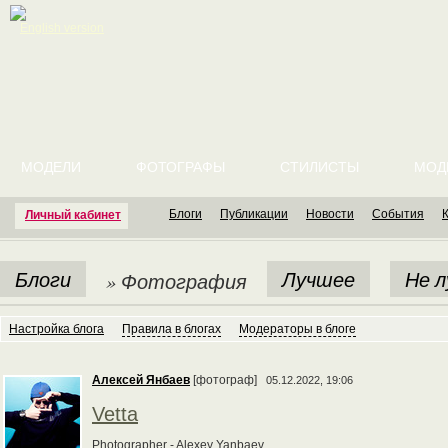
English version
МОДЕЛИ
ФОТОГРАФЫ
СТИЛИСТЫ
МОД
Блоги
Публикации
Новости
События
Личный кабинет
Блоги
Лучшее
Не 
» Фотография
Настройка блога
Правила в блогах
Модераторы в блоге
Алексей Янбаев
[фотограф]
05.12.2022, 19:06
Vetta
Photographer - Alexey Yanbaev