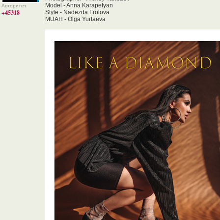
Model - Anna Karapetyan
Авторитет
+45318
Style - Nadezda Frolova
MUAH - Olga Yurtaeva