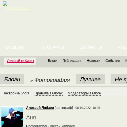
English version
МОДЕЛИ
ФОТОГРАФЫ
СТИЛИСТЫ
МОД
Блоги
Публикации
Новости
События
Личный кабинет
Блоги
Лучшее
Не 
» Фотография
Настройка блога
Правила в блогах
Модераторы в блоге
Алексей Янбаев
[фотограф]
08.10.2022, 10:25
Аня
Photographer - Alexey Yanbaev