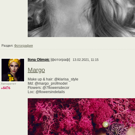
Раздел:
Фотография
Ilona Olimpic
[фотограф]
13.02.2021, 11:15
Margo
Make up & hair: @klarisa_style
Md: @margo_profmodel
Авторитет
+8476
Flowers: @7flowersdecor
Loc: @flowersindetails