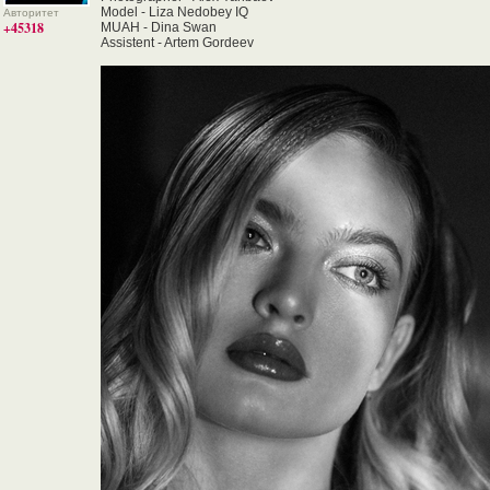
Model - Liza Nedobey IQ
Авторитет
+45318
MUAH - Dina Swan
Assistent - Artem Gordeev