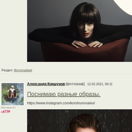
Раздел:
Фотография
Александр Коршунов
[фотограф]
12.02.2021, 00:11
Поснимаю разные образы.
https://www.instagram.com/korshunovalex/
Авторитет
+6739