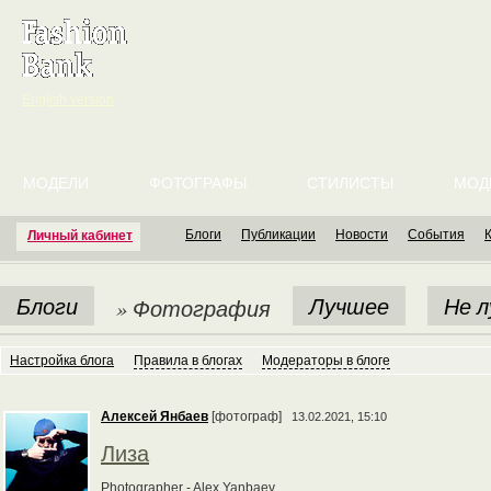
English version
МОДЕЛИ
ФОТОГРАФЫ
СТИЛИСТЫ
МОД
Блоги
Публикации
Новости
События
Личный кабинет
Блоги
Лучшее
Не 
» Фотография
Настройка блога
Правила в блогах
Модераторы в блоге
Алексей Янбаев
[фотограф]
13.02.2021, 15:10
Лиза
Photographer - Alex Yanbaev