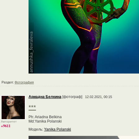
Раздел:
Фотография
Ариадна Белкина
[фотограф]
12.02.2021, 00:15
***
Ph: Ariadna Belkina
Md:Yanika Polanski
Авторитет
+9611
Модель:
Yanika Polanski