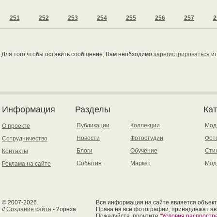
251
252
253
254
255
256
257
2
Для того чтобы оставить сообщение, Вам необходимо
зарегистрироваться
и
Информация
Разделы
Ка
Публикации
Коллекции
Мод
О проекте
Новости
Фотостудии
Фот
Сотрудничество
Блоги
Обучение
Сти
Контакты
События
Маркет
Мод
Реклама на сайте
© 2007-2026.
Вся информация на сайте является объект
//
Создание сайта
- 2opexa
Права на все фотографии, принадлежат ав
Пожалуйста, прочтите
"Условия распрост