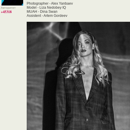
Photographer - Alex Yanbaev
Model - Liza Nedobey IQ
Авторитет
+45318
MUAH - Dina Swan
Assistent - Artem Gordeev