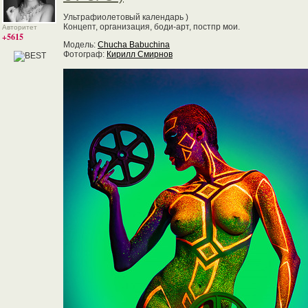
Ультрафиолетовый календарь )
Концепт, организация, боди-арт, постпр мои.
Авторитет
+5615
Модель:
Chucha Babuchina
Фотограф:
Кирилл Смирнов