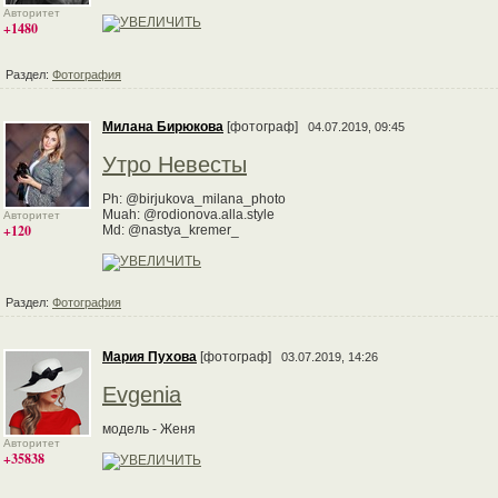
Авторитет
+1480
Раздел:
Фотография
Милана Бирюкова
[фотограф]
04.07.2019, 09:45
Утро Невесты
Ph: @birjukova_milana_photo
Muah: @rodionova.alla.style
Авторитет
+120
Md: @nastya_kremer_
Раздел:
Фотография
Мария Пухова
[фотограф]
03.07.2019, 14:26
Evgenia
модель - Женя
Авторитет
+35838