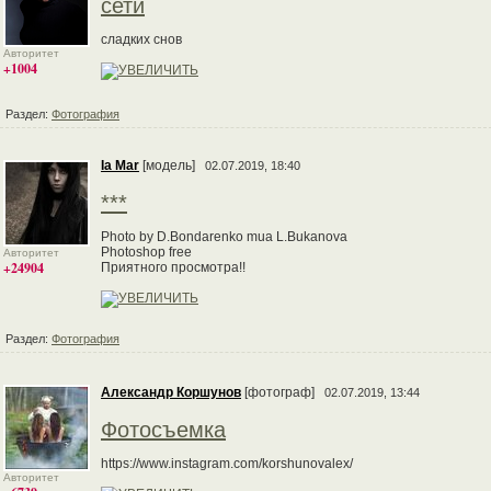
сети
сладких снов
Авторитет
+1004
Раздел:
Фотография
Ia Mar
[модель]
02.07.2019, 18:40
***
Photo by D.Bondarenko mua L.Bukanova
Photoshop free
Авторитет
+24904
Приятного просмотра!!
Раздел:
Фотография
Александр Коршунов
[фотограф]
02.07.2019, 13:44
Фотосъемка
https://www.instagram.com/korshunovalex/
Авторитет