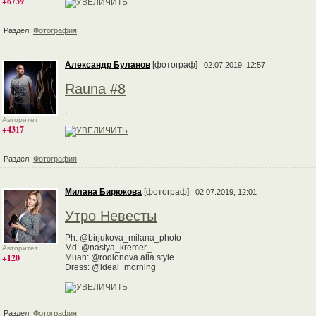
+6739
Раздел:
Фотография
Александр Буланов
[фотограф]
02.07.2019, 12:57
Rauna #8
.
Авторитет
+4317
Раздел:
Фотография
Милана Бирюкова
[фотограф]
02.07.2019, 12:01
Утро Невесты
Ph: @birjukova_milana_photo
Md: @nastya_kremer_
Авторитет
+120
Muah: @rodionova.alla.style
Dress: @ideal_morning
Раздел:
Фотография