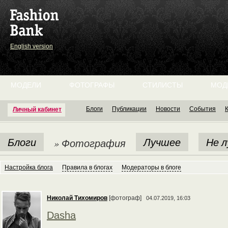
English version
МОДЕЛИ
ФОТОГРАФЫ
СТИЛИСТЫ
МОД
Блоги
Публикации
Новости
События
Личный кабинет
Блоги
Лучшее
Не 
» Фотография
Настройка блога
Правила в блогах
Модераторы в блоге
Николай Тихомиров
[фотограф]
04.07.2019, 16:03
Dasha