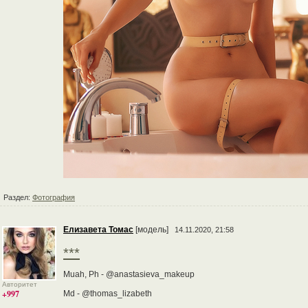
Раздел:
Фотография
Елизавета Томас
[модель]
14.11.2020, 21:58
***
Muah, Ph - @anastasieva_makeup
Авторитет
+997
Md - @thomas_lizabeth