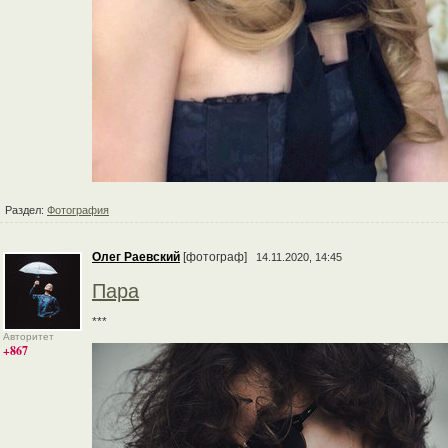
Раздел:
Фотография
Олег Раевский
[фотограф]
14.11.2020, 14:45
Пара
***
Авторитет
+867