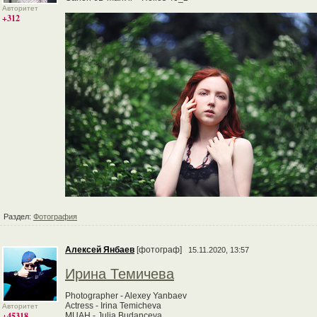
Авторитет
+312
Раздел:
Фотография
Алексей Янбаев
[фотограф]
15.11.2020, 13:57
Ирина Темичева
Photographer - Alexey Yanbaev
Actress - Irina Temicheva
Авторитет
+45318
MUAH - Julia Budanceva