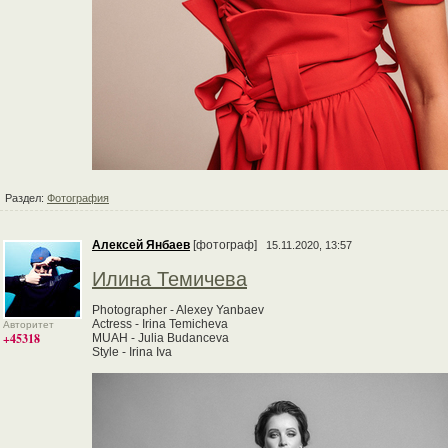
Раздел:
Фотография
Алексей Янбаев
[фотограф]
15.11.2020, 13:57
Илина Темичева
Photographer - Alexey Yanbaev
Actress - Irina Temicheva
Авторитет
+45318
MUAH - Julia Budanceva
Style - Irina Iva