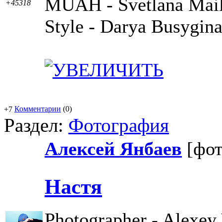
MUAH - Svetlana Mai
+45318
Style - Darya Busygin
Комментарии
(0)
+7
Раздел:
Фотография
Алексей Янбаев
[фо
Настя
Photographer - Alexey