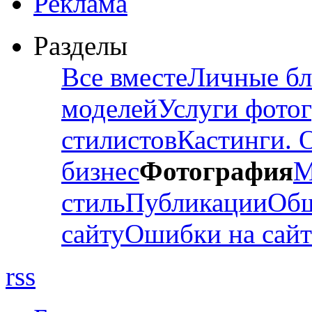
Реклама
Разделы
Все вместе
Личные бл
моделей
Услуги фото
стилистов
Кастинги. 
бизнес
Фотография
М
стиль
Публикации
Об
сайту
Ошибки на сайт
rss