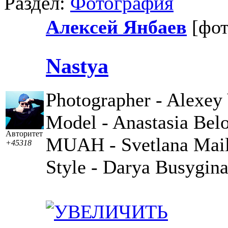
Раздел:
Фотография
Алексей Янбаев
[фо
Nastya
Photographer - Alexey
Model - Anastasia Bel
Авторитет
MUAH - Svetlana Mai
+45318
Style - Darya Busygin