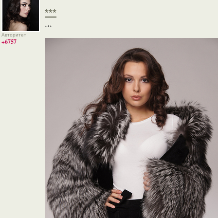
***
***
Авторитет
+6757