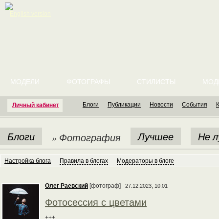
English version
МОДЕЛИ
ФОТОГРАФЫ
СТИЛИСТЫ
МОД
Блоги
Публикации
Новости
События
Личный кабинет
Блоги
Лучшее
Не 
» Фотография
Настройка блога
Правила в блогах
Модераторы в блоге
Олег Раевский
[фотограф]
27.12.2023, 10:01
Фотосессия с цветами
+++