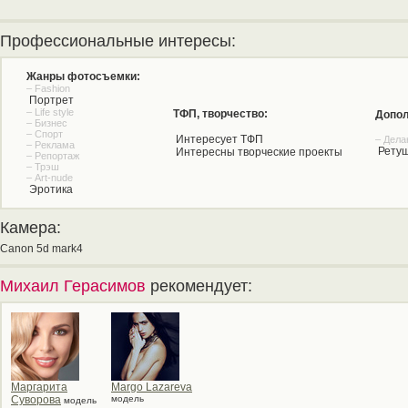
Профессиональные интересы:
Жанры фотосъемки:
– Fashion
Портрет
– Life style
ТФП, творчество:
Допол
– Бизнес
– Спорт
Интересует ТФП
– Дела
– Реклама
Рету
Интересны творческие проекты
– Репортаж
– Трэш
– Art-nude
Эротика
Камера:
Canon 5d mark4
Михаил Герасимов
рекомендует:
Маргарита
Margo Lazareva
Суворова
модель
модель