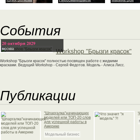
Юлия Волкова
Пиросманишвили
Марина Цой
События
20 октября 2029
москва
Workshop "Брызги красок"
Workshop "Брызги красок" полностью посвящен работе с жидкими
красками. Ведущий Workshop - Сергей Федотов. Модель - Алиса Лисс.
Публикации
"Шпаргалка"начинающих
Ч
моделей или TOП-20 слов
для успешной работы в
Америке
Модельный бизнес