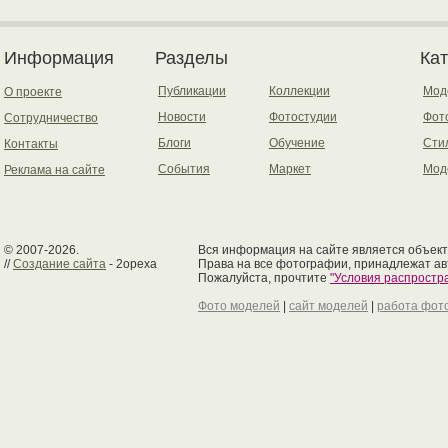
Информация
Разделы
Ка
Публикации
Коллекции
Мод
О проекте
Новости
Фотостудии
Фот
Сотрудничество
Блоги
Обучение
Сти
Контакты
События
Маркет
Мод
Реклама на сайте
© 2007-2026.
Вся информация на сайте является объект
//
Создание сайта
- 2opexa
Права на все фотографии, принадлежат ав
Пожалуйста, прочтите
"Условия распрост
Фото моделей
|
сайт моделей
|
работа фот