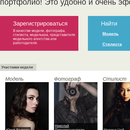
портфолио! Это удобно и очень эф
Зарегистрироваться
Найти
В качестве модели, фотографа,
Модель
стилиста, модельера, представителя
модельного агентства или
работодателя.
Стилиста
Участники недели
Модель
Фотограф
Стилист
Николай