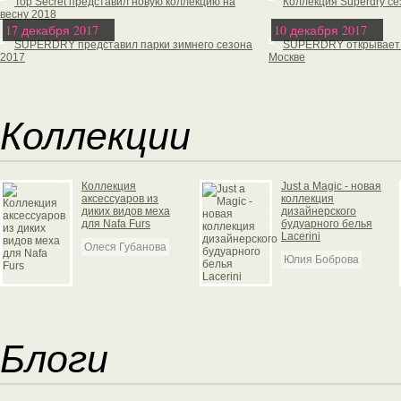
Top Secret представил новую коллекцию на
Коллекция Superdry се
весну 2018
17 декабря 2017
10 декабря 2017
SUPERDRY представил парки зимнего сезона
SUPERDRY открывает 
2017
Москве
Коллекции
Коллекция
Just a Magic - новая
аксессуаров из
коллекция
диких видов меха
дизайнерского
для Nafa Furs
будуарного белья
Lacerini
Олеся Губанова
Юлия Боброва
Блоги