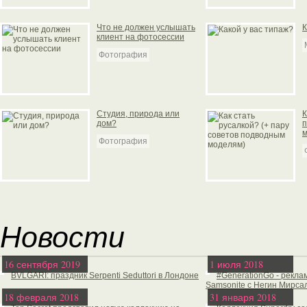
Что не должен услышать
К
клиент на фотосессии
Фотография
Студия, природа или
К
дом?
п
м
Фотография
Новости
16 сентября 2019
1 июля 2018
BVLGARI: праздник Serpenti Seduttori в Лондоне
#GenerationGo - рекл
Samsonite с Негин Мирса
18 февраля 2018
31 января 2018