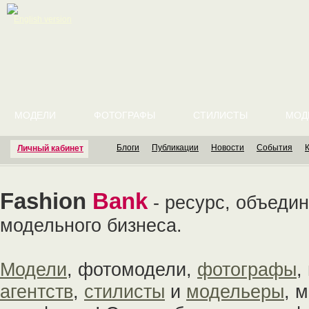
English version
МОДЕЛИ
ФОТОГРАФЫ
СТИЛИСТЫ
МОД
Блоги
Публикации
Новости
События
Личный кабинет
Fashion
Bank
- ресурс, объед
модельного бизнеса.
Модели
, фотомодели,
фотографы
,
агентств
,
стилисты
и
модельеры
, 