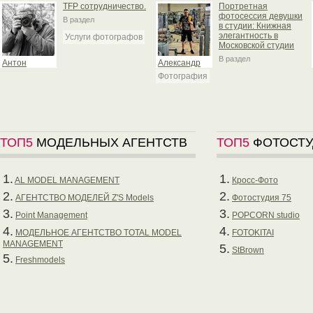
TFP сотрудничество.
Портретная
фотосессия девушки
В раздел
в студии: Книжная
элегантность в
Услуги фотографов
Московской студии
В раздел
Антон
Александр
Фотография
ТОП5
МОДЕЛЬНЫХ АГЕНТСТВ
ТОП5
ФОТОСТУ
1.
1.
AL MODEL MANAGEMENT
Кросс-Фото
2.
2.
АГЕНТСТВО МОДЕЛЕЙ Z'S Models
Фотостудия 75
3.
3.
Point Management
POPCORN studio
4.
4.
МОДЕЛЬНОЕ АГЕНТСТВО TOTAL MODEL
FOTOKITAI
MANAGEMENT
5.
StBrown
5.
Freshmodels