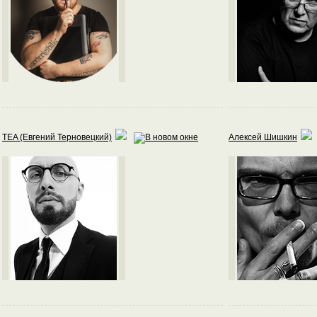
TEA (Евгений Терновецкий)
Алексей Шишкин