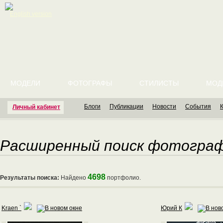
English version
МОДЕЛИ
ФОТОГРАФЫ
СТИЛИСТЫ
МОД
Блоги
Публикации
Новости
События
Личный кабинет
Расширенный поиск фотогра
4698
Результаты поиска:
Найдено
портфолио.
Kraen `
Юрий К