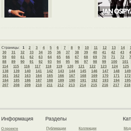
Страницы:
1
2
3
4
5
6
7
8
9
10
11
12
13
14
30
31
32
33
34
35
36
37
38
39
40
41
42
43
59
60
61
62
63
64
65
66
67
68
69
70
71
72
88
89
90
91
92
93
94
95
96
97
98
99
100
101
114
115
116
117
118
119
120
121
122
123
124
125
138
139
140
141
142
143
144
145
146
147
148
149
161
162
163
164
165
166
167
168
169
170
171
172
184
185
186
187
188
189
190
191
192
193
194
195
207
208
209
210
211
212
213
214
215
216
217
218
Информация
Разделы
Ка
Публикации
Коллекции
Мод
О проекте