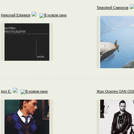
Тимофей Смирнов
Николай Ефимов
Igor E.
Жан Осипян [JAN OS