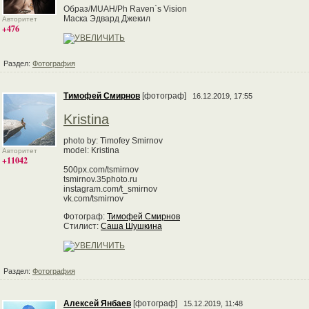
Образ/MUAH/Ph Raven`s Vision
Маска Эдвард Джекил
Авторитет
+476
Раздел:
Фотография
Тимофей Смирнов
[фотограф]
16.12.2019, 17:55
Kristina
photo by: Timofey Smirnov
model: Kristina
Авторитет
+11042
500px.com/tsmirnov
tsmirnov.35photo.ru
instagram.com/t_smirnov
vk.com/tsmirnov
Фотограф:
Тимофей Смирнов
Стилист:
Саша Шушкина
Раздел:
Фотография
Алексей Янбаев
[фотограф]
15.12.2019, 11:48