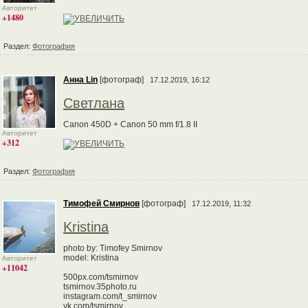
Авторитет
+1480
Раздел:
Фотография
Анна Lin
[фотограф]
17.12.2019, 16:12
Светлана
Canon 450D + Canon 50 mm f/1.8 II
Авторитет
+312
Раздел:
Фотография
Тимофей Смирнов
[фотограф]
17.12.2019, 11:32
Kristina
photo by: Timofey Smirnov
model: Kristina
Авторитет
+11042
500px.com/tsmirnov
tsmirnov.35photo.ru
instagram.com/t_smirnov
vk.com/tsmirnov