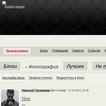
English version
МОДЕЛИ
ФОТОГРАФЫ
СТИЛИСТЫ
МОД
Блоги
Публикации
Новости
События
Личный кабинет
Блоги
Лучшее
Не 
» Фотография
Настройка блога
Правила в блогах
Модераторы в блоге
Николай Тихомиров
[фотограф]
17.12.2019, 21:39
hive
***