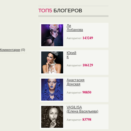
ТОП5
БЛОГЕРОВ
Ли
Лобанова
143249
Авторитет
Комментарии
(0)
Юрий
К
106129
Авторитет
Анастасия
Донская
90850
Авторитет
VASILISA
(Елена Васильева)
83798
Авторитет