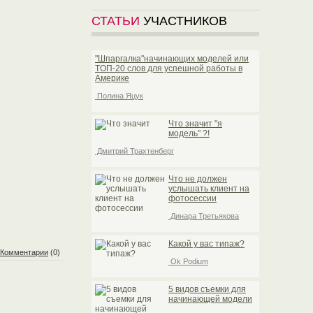
СТАТЬИ
УЧАСТНИКОВ
"Шпаргалка"начинающих моделей или
TOП-20 слов для успешной работы в
Америке
Полина Яцук
Что значит "я
модель" ?!
Дмитрий Трахтенберг
Что не должен
услышать клиент на
фотосессии
Динара Третьякова
Какой у вас типаж?
Комментарии
(0)
Ok Podium
5 видов съемки для
начинающей модели