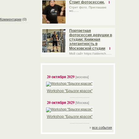
1
Стрит фотосессии.
Стрит фото. Приглашаю
мо......
Комментарии
(0)
Портретная
фотосессия девушки в
студии: Книжная
элегантность в
1
Московской студии
Мой сайт https://aldemch......
20 октября 2029
[москва]
Workshop "Брызги красок"
.....................
20 октября 2029
[Москва]
Workshop "Брызги красок"
.....................
»
все события