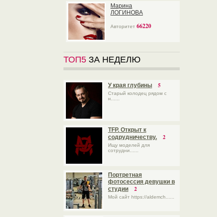
Марина
ЛОГИНОВА
66220
Авторитет
ТОП5
ЗА НЕДЕЛЮ
5
У края глубины
Старый колодец рядом с
н......
TFP. Открыт к
2
содрудничеству.
Ищу моделей для
сотрудни......
Портретная
фотосессия девушки в
2
студии
Мой сайт https://aldemch......