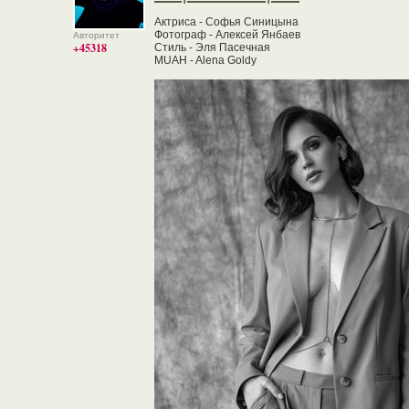
Актриса - Софья Синицына
Фотограф - Алексей Янбаев
Авторитет
+45318
Стиль - Эля Пасечная
MUAH - Alena Goldy