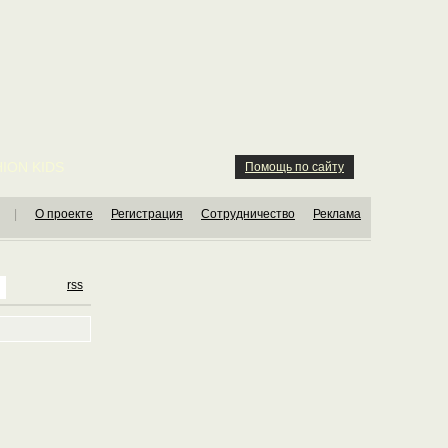
ION KIDS
Помощь по сайту
|
О проекте
Регистрация
Сотрудничество
Реклама
rss