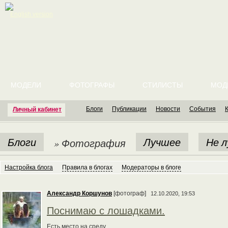
English version
МОДЕЛИ
ФОТОГРАФЫ
СТИЛИСТЫ
МОД
Блоги
Публикации
Новости
События
Личный кабинет
Блоги
Лучшее
Не 
» Фотография
Настройка блога
Правила в блогах
Модераторы в блоге
Александр Коршунов
[фотограф]
12.10.2020, 19:53
Поснимаю с лошадками.
Есть место на среду.