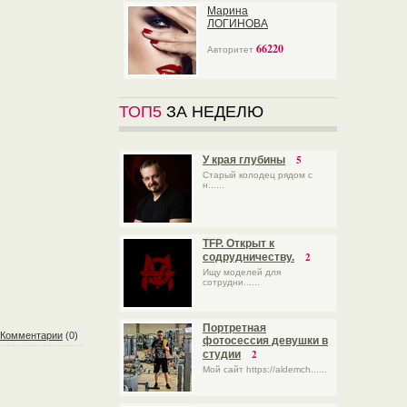
Марина
ЛОГИНОВА
66220
Авторитет
ТОП5
ЗА НЕДЕЛЮ
5
У края глубины
Старый колодец рядом с
н......
TFP. Открыт к
2
содрудничеству.
Ищу моделей для
сотрудни......
Портретная
Комментарии
(0)
фотосессия девушки в
2
студии
Мой сайт https://aldemch......