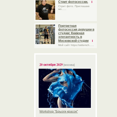
1
Стрит фотосессии.
Стрит фото. Приглашаю
мо......
Портретная
фотосессия девушки в
студии: Книжная
элегантность в
1
Московской студии
Мой сайт https://aldemch......
20 октября 2029
[москва]
Workshop "Брызги красок"
.....................