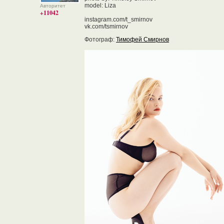
model: Liza
Авторитет
+11042
instagram.com/t_smirnov
vk.com/tsmirnov
Фотограф:
Тимофей Смирнов