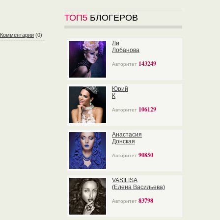
ТОП5
БЛОГЕРОВ
Комментарии
(0)
Ли
Лобанова
143249
Авторитет
Юрий
К
106129
Авторитет
Анастасия
Донская
90850
Авторитет
VASILISA
(Елена Васильева)
83798
Авторитет