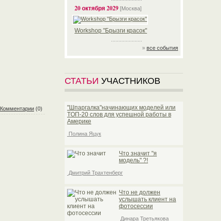
20 октября 2029
[Москва]
Workshop "Брызги красок"
.....................
»
все события
СТАТЬИ
УЧАСТНИКОВ
"Шпаргалка"начинающих моделей или
Комментарии
(0)
TOП-20 слов для успешной работы в
Америке
Полина Яцук
Что значит "я
модель" ?!
Дмитрий Трахтенберг
Что не должен
услышать клиент на
фотосессии
Динара Третьякова