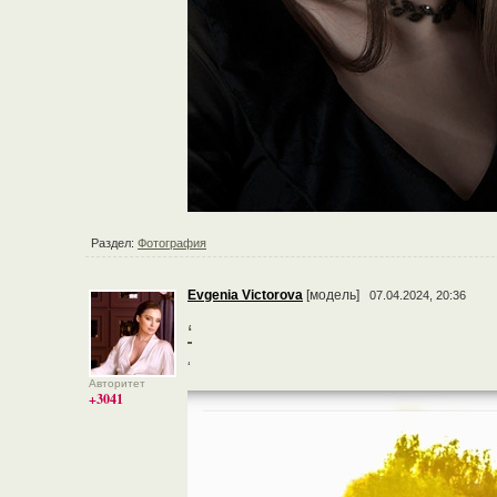
Раздел:
Фотография
Evgenia Victorova
[модель]
07.04.2024, 20:36
‘
‘
Авторитет
+3041