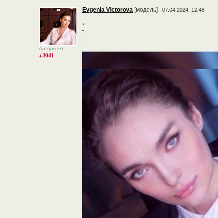
Evgenia Victorova
[модель]
07.04.2024, 12:48
‘
‘
Авторитет
+3041