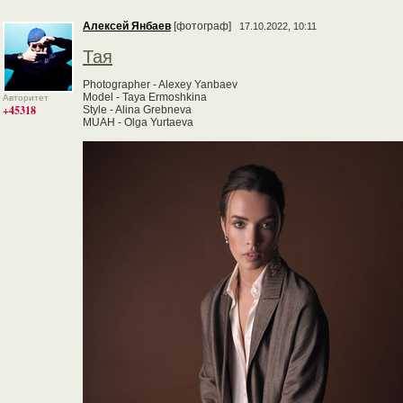
Алексей Янбаев
[фотограф]
17.10.2022, 10:11
Тая
Photographer - Alexey Yanbaev
Model - Taya Ermoshkina
Авторитет
+45318
Style - Alina Grebneva
MUAH - Olga Yurtaeva