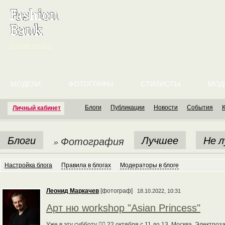
English version
МОДЕЛИ
ФОТОГРАФЫ
СТИЛИСТЫ
МОД
Блоги
Публикации
Новости
События
Личный кабинет
Блоги
Лучшее
Не 
» Фотография
Настройка блога
Правила в блогах
Модераторы в блоге
Леонид Маркачев
[фотограф]
18.10.2022, 10:31
Арт ню workshop "Asian Princess"
Уже в эту субботу 👉🏻 22 октября с 11 до 13, Москва, Электроз