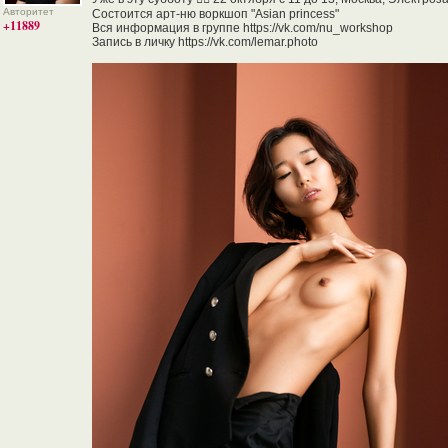
Авторитет
Состоится арт-ню воркшоп "Asian princess"
+11889
Вся информация в группе https://vk.com/nu_workshop
Запись в личку https://vk.com/lemar.photo