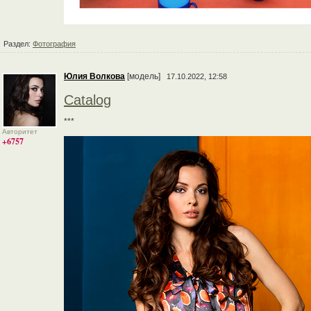
Раздел:
Фотография
Юлия Волкова
[модель]
17.10.2022, 12:58
Catalog
***
Авторитет
+6757