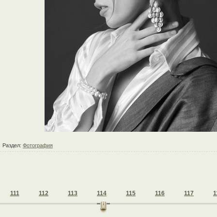
Раздел:
Фотография
111
112
113
114
115
116
117
1