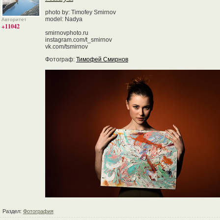
photo by: Timofey Smirnov
model: Nadya
Авторитет
+11042
smirnovphoto.ru
instagram.com/t_smirnov
vk.com/tsmirnov
Фотограф:
Тимофей Смирнов
Раздел:
Фотография