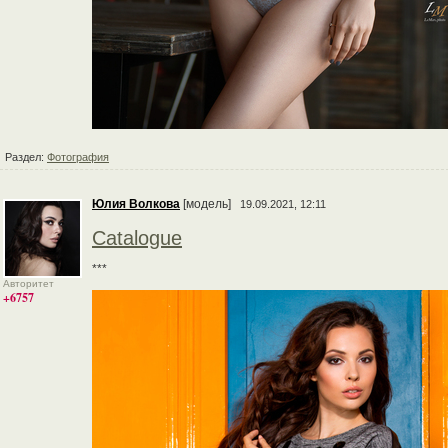
Раздел:
Фотография
Юлия Волкова
[модель]
19.09.2021, 12:11
Catalogue
***
Авторитет
+6757