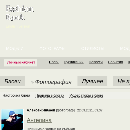
English version
МОДЕЛИ
ФОТОГРАФЫ
СТИЛИСТЫ
МОД
Блоги
Публикации
Новости
События
Личный кабинет
Блоги
Лучшее
Не 
» Фотография
Настройка блога
Правила в блогах
Модераторы в блоге
Алексей Янбаев
[фотограф]
22.09.2021, 09:37
Ангелина
Принимаю заявки на съёмки!