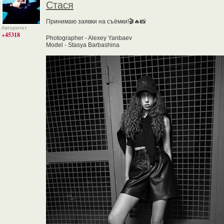
Стася
Принимаю заявки на съёмки!🎬🔥📸
Авторитет
+45318
Photographer - Alexey Yanbaev
Model - Stasya Barbashina