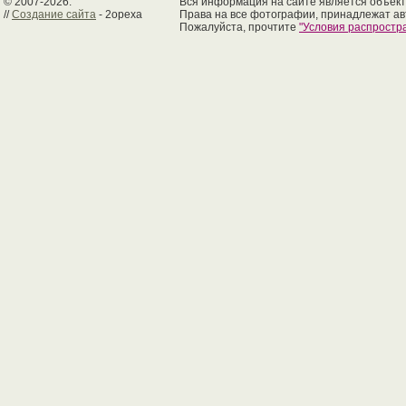
© 2007-2026.
Вся информация на сайте является объект
//
Создание сайта
- 2opexa
Права на все фотографии, принадлежат ав
Пожалуйста, прочтите
"Условия распрост