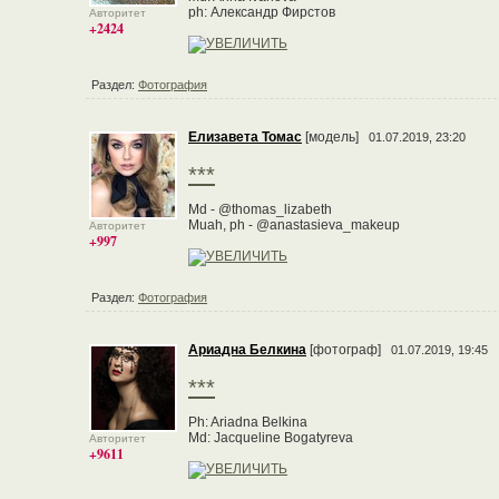
ph: Александр Фирстов
Авторитет
+2424
Раздел:
Фотография
Елизавета Томас
[модель]
01.07.2019, 23:20
***
Md - @thomas_lizabeth
Muah, ph - @anastasieva_makeup
Авторитет
+997
Раздел:
Фотография
Ариадна Белкина
[фотограф]
01.07.2019, 19:45
***
Ph: Ariadna Belkina
Md: Jacqueline Bogatyreva
Авторитет
+9611