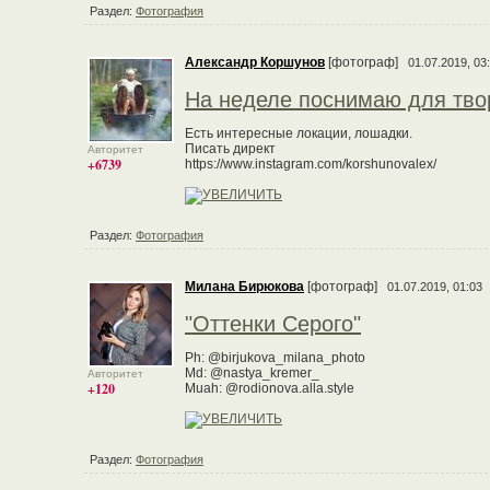
Раздел:
Фотография
Александр Коршунов
[фотограф]
01.07.2019, 03
На неделе поснимаю для тво
Есть интересные локации, лошадки.
Писать директ
Авторитет
+6739
https://www.instagram.com/korshunovalex/
Раздел:
Фотография
Милана Бирюкова
[фотограф]
01.07.2019, 01:03
"Оттенки Серого"
Ph: @birjukova_milana_photo
Md: @nastya_kremer_
Авторитет
+120
Muah: @rodionova.alla.style
Раздел:
Фотография