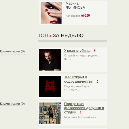
Марина
ЛОГИНОВА
66220
Авторитет
ТОП5
ЗА НЕДЕЛЮ
5
У края глубины
Комментарии
(0)
Старый колодец рядом с
н......
TFP. Открыт к
2
содрудничеству.
Ищу моделей для
сотрудни......
Комментарии
(0)
Портретная
фотосессия девушки в
2
студии
Мой сайт https://aldemch......