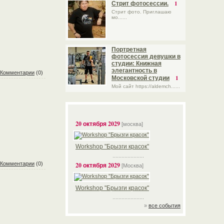
1
Стрит фотосессии.
Стрит фото. Приглашаю
мо......
Портретная
фотосессия девушки в
студии: Книжная
элегантность в
Комментарии
(0)
1
Московской студии
Мой сайт https://aldemch......
20 октября 2029
[москва]
Workshop "Брызги красок"
.....................
Комментарии
(0)
20 октября 2029
[Москва]
Workshop "Брызги красок"
.....................
»
все события