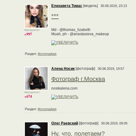
Елизавета Томас
[модель]
30.06.2019, 23:13
***
Md - @thomas_lizabeth
Авторитет
+997
Muah, ph - @anastasieva_makeup
Раздел:
Фотография
Алена Носик
[фотограф]
30.06.2019, 19:57
Фотограф г.Москва
nosikalena.com
Авторитет
+674
Раздел:
Фотография
Олег Раевский
[фотограф]
30.06.2019, 09:05
Ну, что, полетаем?