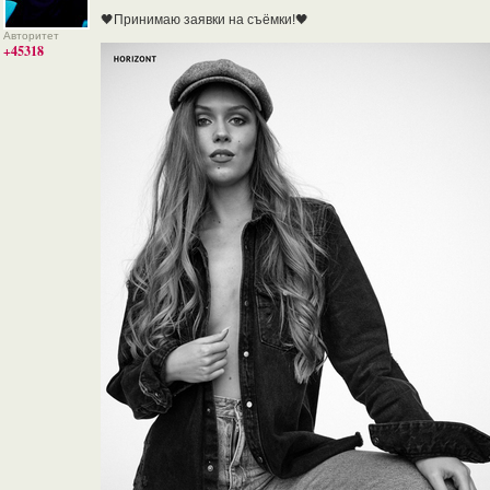
🖤Принимаю заявки на съёмки!🖤
Авторитет
+45318