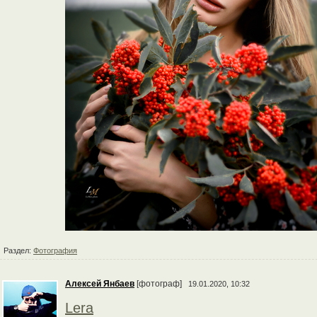
Раздел:
Фотография
Алексей Янбаев
[фотограф]
19.01.2020, 10:32
Lera