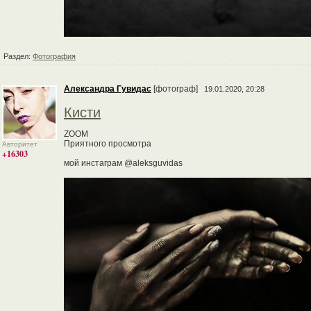
Раздел:
Фотография
Александра Гувидас
[фотограф]
19.01.2020, 20:28
Кисти
ZOOM
Приятного просмотра
Авторитет
+16303
мой инстаграм @aleksguvidas