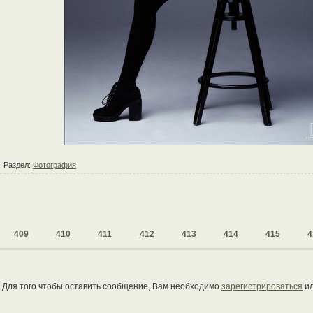
Раздел:
Фотография
409
410
411
412
413
414
415
4
Для того чтобы оставить сообщение, Вам необходимо
зарегистрироваться
и