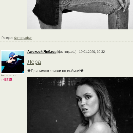
Раздел:
Фотография
Алексей Янбаев
[фотограф]
19.01.2020, 10:32
Лера
🖤Принимаю заявки на съёмки!🖤
Авторитет
+45318