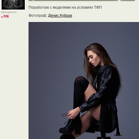
Поработаю с моделями на условиях ТФП
Авторитет
Фотограф:
Денис Кубрак
+398