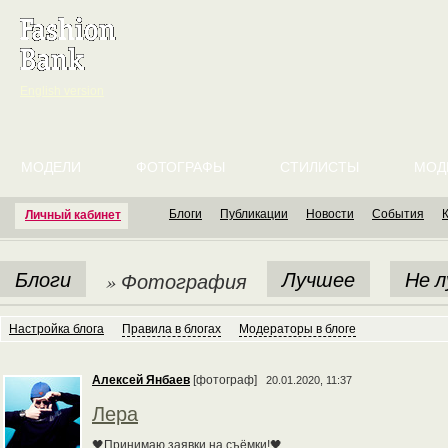
English version
МОДЕЛИ
ФОТОГРАФЫ
СТИЛИСТЫ
МОД
Блоги
Публикации
Новости
События
Личный кабинет
Блоги
Лучшее
Не 
» Фотография
Настройка блога
Правила в блогах
Модераторы в блоге
Алексей Янбаев
[фотограф]
20.01.2020, 11:37
Лера
🖤Принимаю заявки на съёмки!🖤