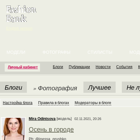
English version
МОДЕЛИ
ФОТОГРАФЫ
СТИЛИСТЫ
МОД
Блоги
Публикации
Новости
События
Личный кабинет
Блоги
Лучшее
Не 
» Фотография
Настройка блога
Правила в блогах
Модераторы в блоге
Mira Odintsova
[модель]
02.11.2021, 20:26
Осень в городе
Ph: @inessa_grushko