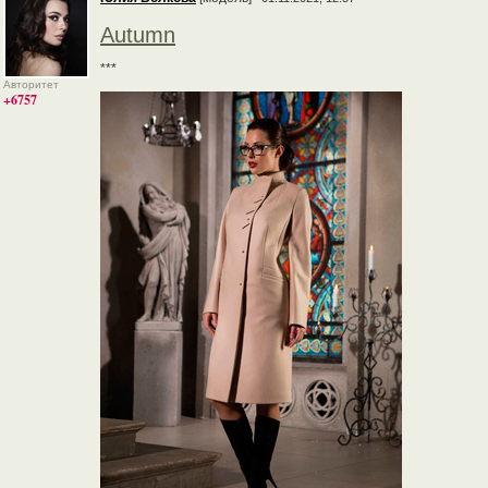
Autumn
***
Авторитет
+6757