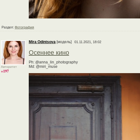
Раздел:
Фотография
Mira Odintsova
[модель]
01.11.2021, 18:02
Осеннее кино
Ph: @anna_lin_photography
Md: @miri_muse
Авторитет
+197