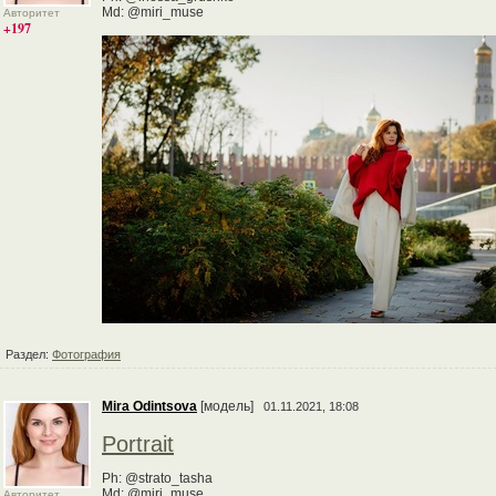
Md: @miri_muse
Авторитет
+197
Раздел:
Фотография
Mira Odintsova
[модель]
01.11.2021, 18:08
Portrait
Ph: @strato_tasha
Md: @miri_muse
Авторитет