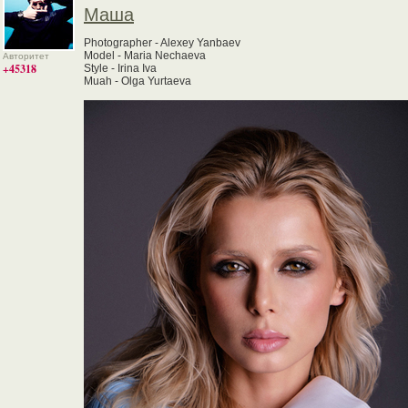
Маша
Photographer - Alexey Yanbaev
Model - Maria Nechaeva
Авторитет
+45318
Style - Irina Iva
Muah - Olga Yurtaeva