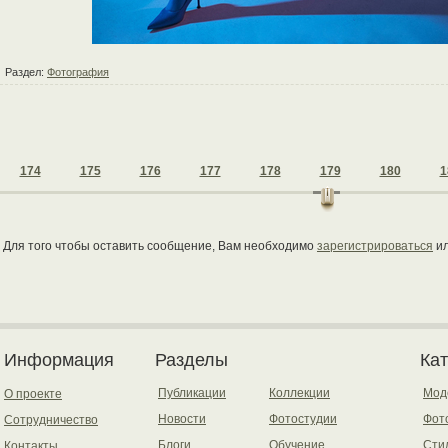
Раздел:
Фотография
174
175
176
177
178
179
180
1
Для того чтобы оставить сообщение, Вам необходимо
зарегистрироваться
и
Информация
Разделы
Ка
Публикации
Коллекции
Мод
О проекте
Новости
Фотостудии
Фот
Сотрудничество
Блоги
Обучение
Сти
Контакты