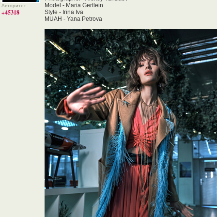
Model - Maria Gertlein
Авторитет
+45318
Style - Irina Iva
MUAH - Yana Petrova