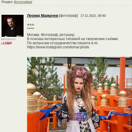
Раздел:
Фотография
Леонид Маркачев
[фотограф]
17.11.2021, 08:40
***
Москва. Фотограф, ретушер.
В поисках интересных типажей на творческие съёмки
Авторитет
+11889
По вопросам сотрудничества пишите в лс
https://www.instagram.com/lemar.photo