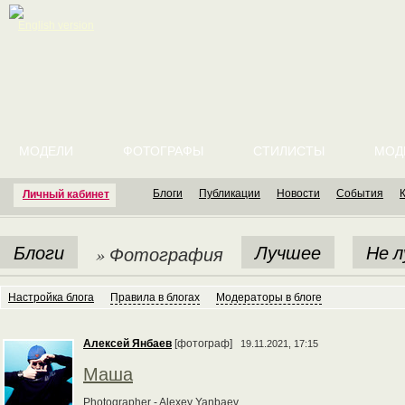
English version
МОДЕЛИ
ФОТОГРАФЫ
СТИЛИСТЫ
МОД
Блоги
Публикации
Новости
События
Личный кабинет
Блоги
Лучшее
Не 
» Фотография
Настройка блога
Правила в блогах
Модераторы в блоге
Алексей Янбаев
[фотограф]
19.11.2021, 17:15
Маша
Photographer - Alexey Yanbaev