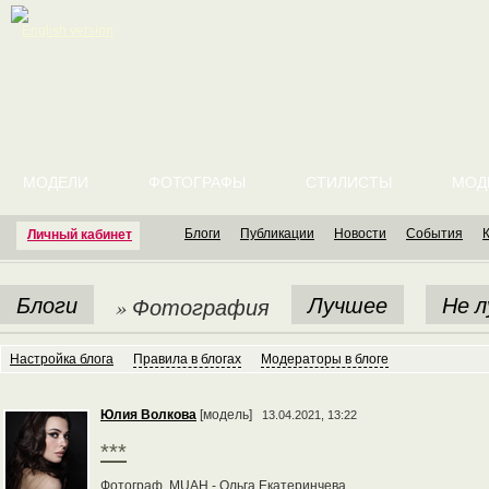
English version
МОДЕЛИ
ФОТОГРАФЫ
СТИЛИСТЫ
МОД
Блоги
Публикации
Новости
События
Личный кабинет
Блоги
Лучшее
Не 
» Фотография
Настройка блога
Правила в блогах
Модераторы в блоге
Юлия Волкова
[модель]
13.04.2021, 13:22
***
Фотограф, MUAH - Ольга Екатеринчева