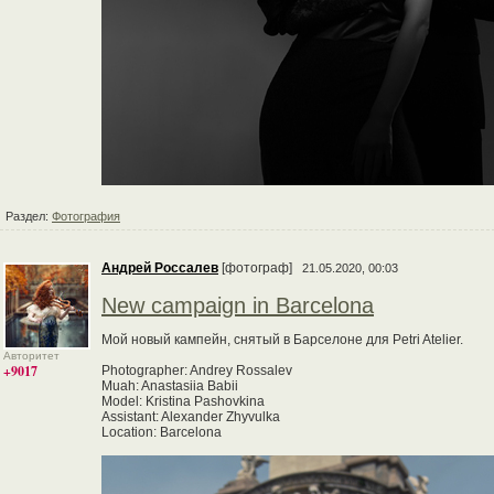
Раздел:
Фотография
Андрей Россалев
[фотограф]
21.05.2020, 00:03
New campaign in Barcelona
Мой новый кампейн, снятый в Барселоне для Petri Atelier.
Авторитет
+9017
Photographer: Andrey Rossalev
Muah: Anastasiia Babii
Model: Kristina Pashovkina
Assistant: Alexander Zhyvulka
Location: Barcelona