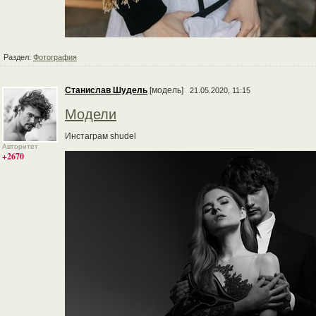
Раздел:
Фотография
Станислав Шудель
[модель]
21.05.2020, 11:15
Модели
Инстаграм shudel
Авторитет
+2670