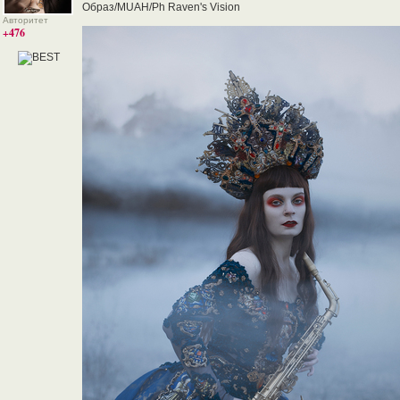
Образ/MUAН/Ph Raven's Vision
Авторитет
+476