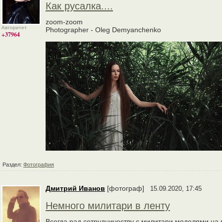
Как русалка....
zoom-zoom
Авторитет
Photographer - Oleg Demyanchenko
+37964
Раздел:
Фотография
Дмитрий Иванов
[фотограф]
15.09.2020, 17:45
Немного милитари в ленту
Всегда рад сотрудничеству с милитари моделями на 