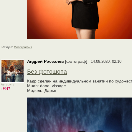
Раздел:
Фотография
Андрей Россалев
[фотограф]
14.09.2020, 02:10
Без фотошопа
Кадр сделан на индивидуальном занятии по художест
Авторитет
Muah: dana_vissage
+9017
Модель: Дарья