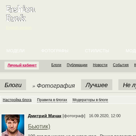
English version
МОДЕЛИ
ФОТОГРАФЫ
СТИЛИСТЫ
МОД
Блоги
Публикации
Новости
События
Личный кабинет
Блоги
Лучшее
Не 
» Фотография
Настройка блога
Правила в блогах
Модераторы в блоге
Дмитрий Мачак
[фотограф]
16.09.2020, 12:00
Бьютик)