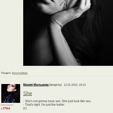
Раздел:
Фотография
Мария Мальцева
[модель]
12.01.2022, 18:15
She
- She's not gonna have sex. She just look like sex.
- That's right. I'm just the trailer.
Авторитет
+37964
(с)
__________________________________________________