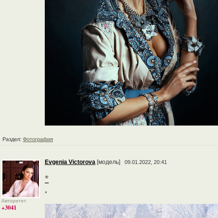
Раздел:
Фотография
Evgenia Victorova
[модель]
09.01.2022, 20:41
*
*
Авторитет
+3041