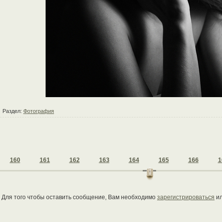
Раздел:
Фотография
160
161
162
163
164
165
166
1
Для того чтобы оставить сообщение, Вам необходимо
зарегистрироваться
и