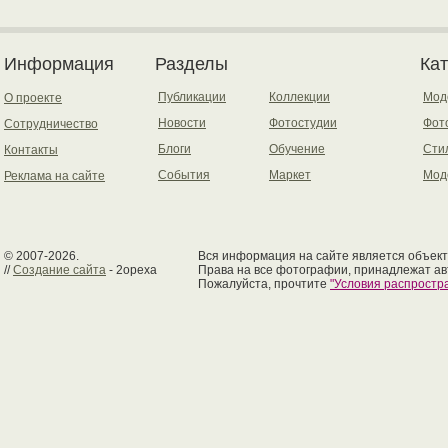
Информация
Разделы
Ка
Публикации
Коллекции
Мод
О проекте
Новости
Фотостудии
Фот
Сотрудничество
Блоги
Обучение
Сти
Контакты
События
Маркет
Мод
Реклама на сайте
© 2007-2026.
Вся информация на сайте является объект
//
Создание сайта
- 2opexa
Права на все фотографии, принадлежат ав
Пожалуйста, прочтите
"Условия распрост