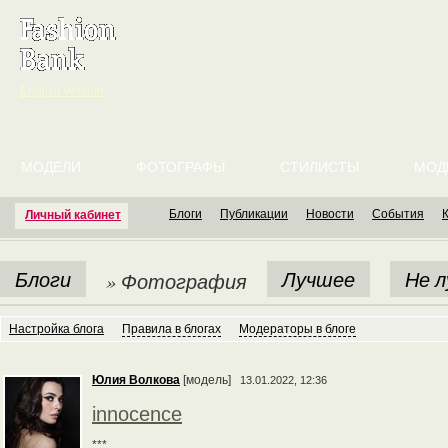
English version
МОДЕЛИ
ФОТОГРАФЫ
СТИЛИСТЫ
МОД
Блоги
Публикации
Новости
События
Личный кабинет
Блоги
Лучшее
Не 
» Фотография
Настройка блога
Правила в блогах
Модераторы в блоге
Юлия Волкова
[модель]
13.01.2022, 12:36
innocence
***