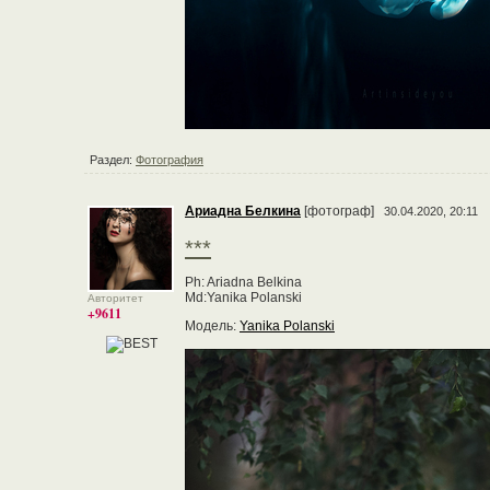
Раздел:
Фотография
Ариадна Белкина
[фотограф]
30.04.2020, 20:11
***
Ph: Ariadna Belkina
Md:Yanika Polanski
Авторитет
+9611
Модель:
Yanika Polanski