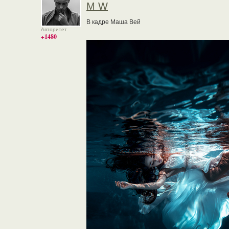
M W
В кадре Маша Вей
Авторитет
+1480