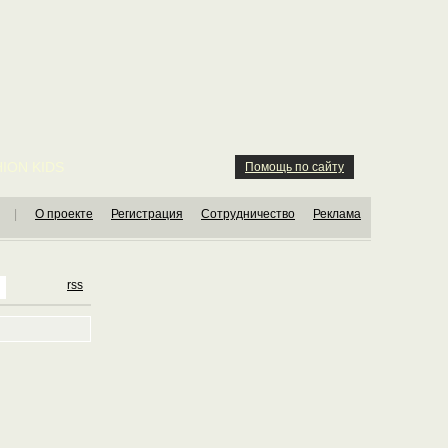
ION KIDS
Помощь по сайту
|
О проекте
Регистрация
Сотрудничество
Реклама
rss