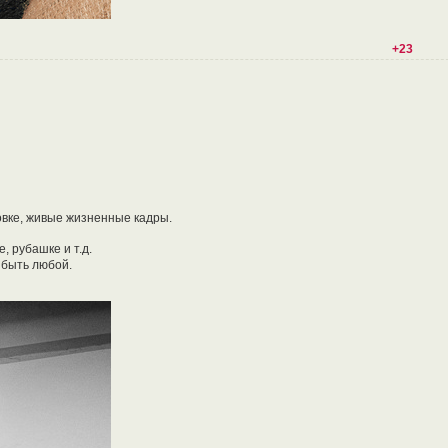
+23
овке, живые жизненные кадры.
, рубашке и т.д.
т быть любой.