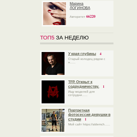
Марина
ЛОГИНОВА
66220
Авторитет
ТОП5
ЗА НЕДЕЛЮ
4
У края глубины
Старый колодец рядом с
н......
TFP. Открыт к
1
содрудничеству.
Ищу моделей для
сотрудни......
Портретная
фотосессия девушки в
1
студии
Мой сайт https://aldemch......