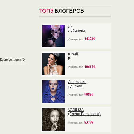
ТОП5
БЛОГЕРОВ
Ли
Лобанова
143249
Авторитет
Юрий
К
Комментарии
(0)
106129
Авторитет
Анастасия
Донская
90850
Авторитет
VASILISA
(Елена Васильева)
83798
Авторитет