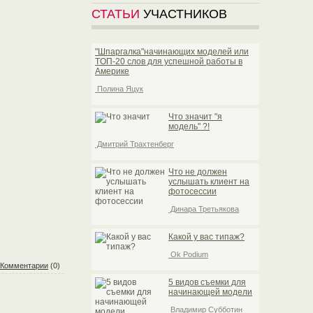
СТАТЬИ
УЧАСТНИКОВ
"Шпаргалка"начинающих моделей или
TOП-20 слов для успешной работы в
Америке
Полина Яцук
Что значит "я
модель" ?!
Дмитрий Трахтенберг
Что не должен
услышать клиент на
фотосессии
Динара Третьякова
Какой у вас типаж?
Ok Podium
Комментарии
(0)
5 видов съемки для
начинающей модели
Владимир Субботин