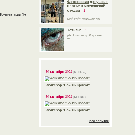
Фотосессия девушки в
платье в Московской
1
студии
Комментарии
(0)
Мой сайт https://aldem......
1
Татьяна
ph: Александр Фирстов
m......
20 октября 2029
[москва]
Workshop "Брызги красок"
.....................
20 октября 2029
[Москва]
Workshop "Брызги красок"
.....................
»
все события