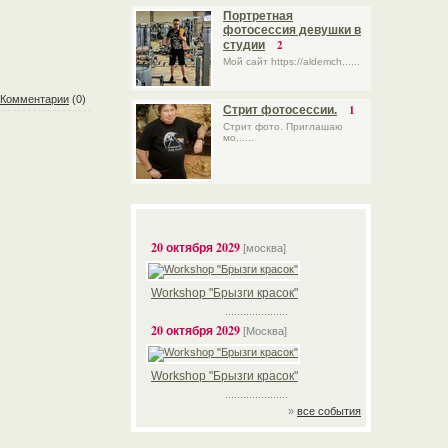
Портретная
фотосессия девушки в
2
студии
Мой сайт https://aldemch......
Комментарии
(0)
1
Стрит фотосессии.
Стрит фото. Приглашаю
мо......
20 октября 2029
[москва]
Workshop "Брызги красок"
.....................
20 октября 2029
[Москва]
Workshop "Брызги красок"
.....................
»
все события