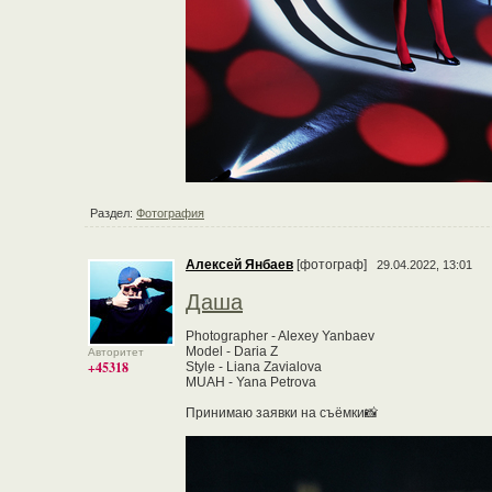
Раздел:
Фотография
Алексей Янбаев
[фотограф]
29.04.2022, 13:01
Даша
Photographer - Alexey Yanbaev
Model - Daria Z
Авторитет
+45318
Style - Liana Zavialova
MUAH - Yana Petrova
Принимаю заявки на съёмки📸