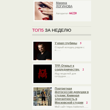
Марина
ЛОГИНОВА
66220
Авторитет
ТОП5
ЗА НЕДЕЛЮ
5
У края глубины
Старый колодец рядом с
н......
TFP. Открыт к
2
содрудничеству.
Ищу моделей для
сотрудни......
Портретная
фотосессия девушки в
студии: Книжная
элегантность в
2
Московской студии
Мой сайт https://aldemch......