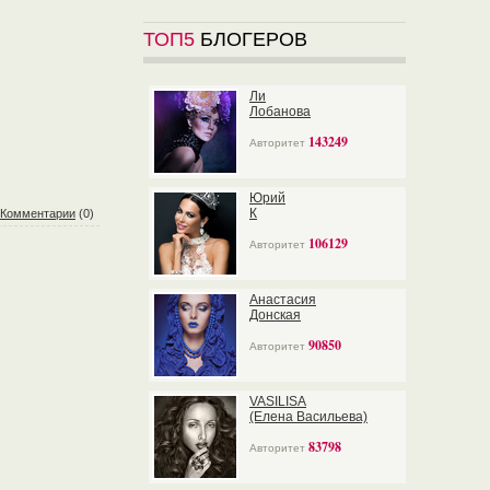
ТОП5
БЛОГЕРОВ
Ли
Лобанова
143249
Авторитет
Юрий
К
Комментарии
(0)
106129
Авторитет
Анастасия
Донская
90850
Авторитет
VASILISA
(Елена Васильева)
83798
Авторитет