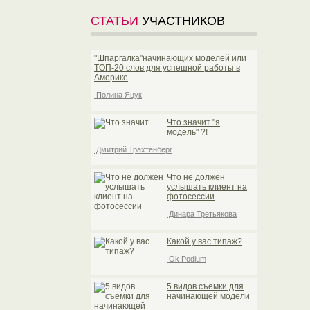
СТАТЬИ
УЧАСТНИКОВ
"Шпаргалка"начинающих моделей или
TOП-20 слов для успешной работы в
Америке
Полина Яцук
Что значит "я
модель" ?!
Дмитрий Трахтенберг
Что не должен
услышать клиент на
фотосессии
Динара Третьякова
Какой у вас типаж?
Ok Podium
5 видов съемки для
начинающей модели