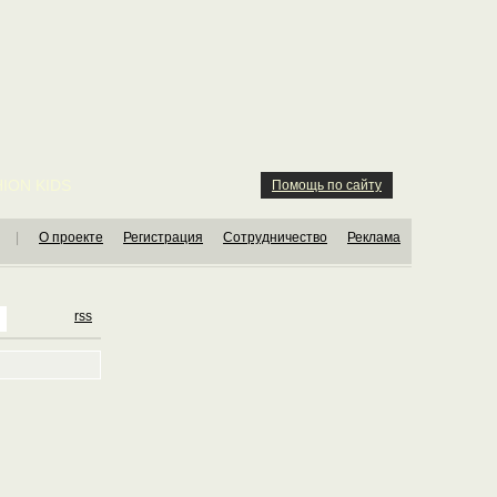
ION KIDS
Помощь по сайту
|
О проекте
Регистрация
Сотрудничество
Реклама
rss