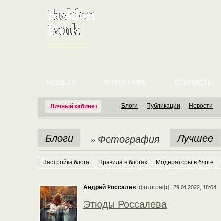
English version
МОДЕЛИ
ФОТОГРАФЫ
СТИЛИСТЫ
Блоги
Публикации
Новости
Личный кабинет
Блоги
Лучшее
» Фотография
Настройка блога
Правила в блогах
Модераторы в блоге
Андрей Россалев
[фотограф]
29.04.2022, 18:04
Этюды Россалева