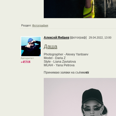
Раздел:
Фотография
Алексей Янбаев
[фотограф]
29.04.2022, 13:00
Даша
Photographer - Alexey Yanbaev
Model - Daria Z
Авторитет
+45318
Style - Liana Zavialova
MUAH - Yana Petrova
Принимаю заявки на съёмки📸