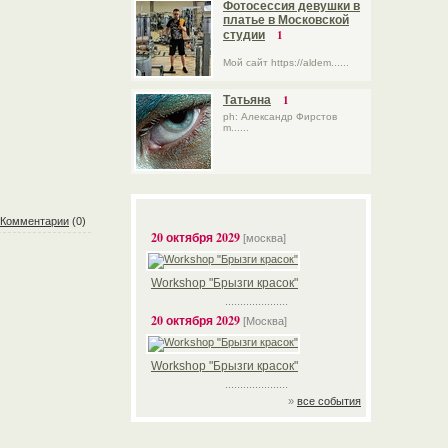
Фотосессия девушки в
платье в Московской
1
студии
Мой сайт https://aldem......
1
Татьяна
ph: Александр Фирстов
m......
Комментарии
(0)
20 октября 2029
[москва]
Workshop "Брызги красок"
.....................
20 октября 2029
[Москва]
Workshop "Брызги красок"
.....................
»
все события