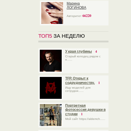
Марина
ЛОГИНОВА
66220
Авторитет
ТОП5
ЗА НЕДЕЛЮ
4
У края глубины
Старый колодец рядом с
н......
TFP. Открыт к
1
содрудничеству.
Ищу моделей для
сотрудни......
Портретная
фотосессия девушки в
1
студии
Мой сайт https://aldemch......