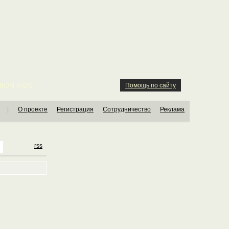
ION KIDS
Помощь по сайту
|
О проекте
Регистрация
Сотрудничество
Реклама
rss