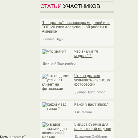
СТАТЬИ
УЧАСТНИКОВ
"Шпаргалка"начинающих моделей или
TOП-20 слов для успешной работы в
Америке
Полина Яцук
Что значит "я
модель" ?!
Дмитрий Трахтенберг
Что не должен
услышать клиент на
фотосессии
Динара Третьякова
Какой у вас типаж?
Ok Podium
5 видов съемки для
начинающей модели
Владимир Субботин
Комментарии
(0)