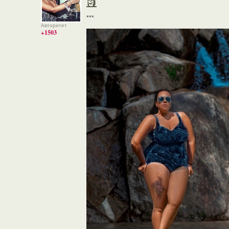
🗿
***
Авторитет
+1503