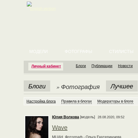
English version
МОДЕЛИ
ФОТОГРАФЫ
СТИЛИСТЫ
Блоги
Публикации
Новости
Личный кабинет
Блоги
Лучшее
» Фотография
Настройка блога
Правила в блогах
Модераторы в блоге
Юлия Волкова
[модель]
28.08.2020, 09:52
Wave
MUAH, Фотограф - Ольга Екатеринчева