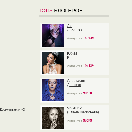
ТОП5
БЛОГЕРОВ
Ли
Лобанова
143249
Авторитет
Юрий
К
106129
Авторитет
Анастасия
Донская
90850
Авторитет
VASILISA
Комментарии
(0)
(Елена Васильева)
83798
Авторитет