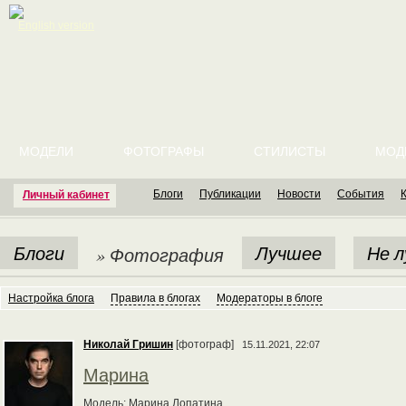
English version
МОДЕЛИ
ФОТОГРАФЫ
СТИЛИСТЫ
МОД
Блоги
Публикации
Новости
События
Личный кабинет
Блоги
Лучшее
Не 
» Фотография
Настройка блога
Правила в блогах
Модераторы в блоге
Николай Гришин
[фотограф]
15.11.2021, 22:07
Марина
Модель: Марина Лопатина