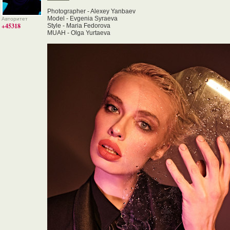
Photographer - Alexey Yanbaev
Model - Evgenia Syraeva
Авторитет
+45318
Style - Maria Fedorova
MUAH - Olga Yurtaeva