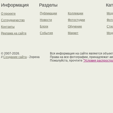
Информация
Разделы
Ка
Публикации
Коллекции
Мод
О проекте
Новости
Фотостудии
Фот
Сотрудничество
Блоги
Обучение
Сти
Контакты
События
Маркет
Мод
Реклама на сайте
© 2007-2026.
Вся информация на сайте является объект
//
Создание сайта
- 2opexa
Права на все фотографии, принадлежат ав
Пожалуйста, прочтите
"Условия распрост