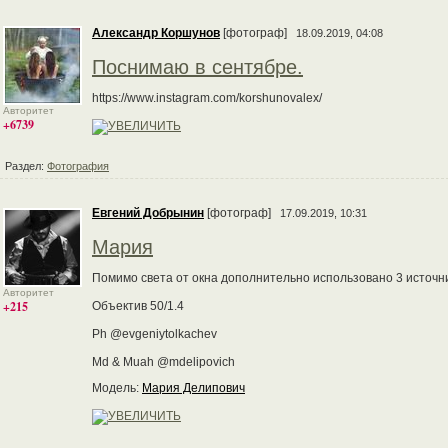
Александр Коршунов
[фотограф]
18.09.2019, 04:08
Поснимаю в сентябре.
https://www.instagram.com/korshunovalex/
Авторитет
+6739
Раздел:
Фотография
Евгений Добрынин
[фотограф]
17.09.2019, 10:31
Мария
Помимо света от окна дополнительно использовано 3 источн
Авторитет
+215
Объектив 50/1.4
Ph @evgeniytolkachev
Md & Muah @mdelipovich
Модель:
Мария Делипович