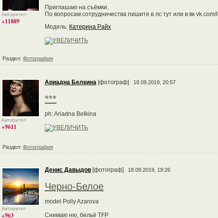
Приглашаю на съёмки.
По вопросам сотрудничества пишите в лс тут или в вк vk.com/
Авторитет
+11889
Модель:
Катерина Райх
Раздел:
Фотография
Ариадна Белкина
[фотограф]
18.09.2019, 20:57
***
ph: Ariadna Belkina
Авторитет
+9611
Раздел:
Фотография
Денис Давыдов
[фотограф]
18.09.2019, 19:26
Черно-Белое
model Polly Azarova
Авторитет
+963
Снимаю ню, бельё TFP