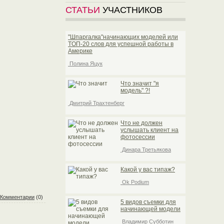
СТАТЬИ
УЧАСТНИКОВ
"Шпаргалка"начинающих моделей или
TOП-20 слов для успешной работы в
Америке
Полина Яцук
Что значит "я
модель" ?!
Дмитрий Трахтенберг
Что не должен
услышать клиент на
фотосессии
Динара Третьякова
Какой у вас типаж?
Ok Podium
Комментарии
(0)
5 видов съемки для
начинающей модели
Владимир Субботин