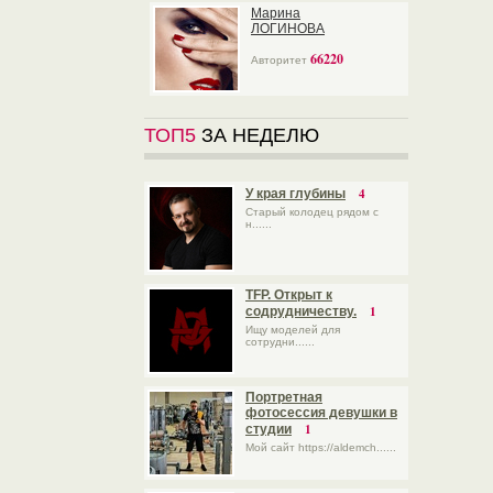
Марина
ЛОГИНОВА
66220
Авторитет
ТОП5
ЗА НЕДЕЛЮ
4
У края глубины
Старый колодец рядом с
н......
TFP. Открыт к
1
содрудничеству.
Ищу моделей для
сотрудни......
Портретная
фотосессия девушки в
1
студии
Мой сайт https://aldemch......