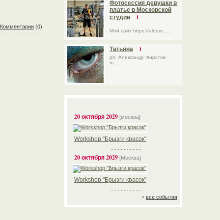
Фотосессия девушки в
платье в Московской
1
студии
Комментарии
(0)
Мой сайт https://aldem......
1
Татьяна
ph: Александр Фирстов
m......
20 октября 2029
[москва]
Workshop "Брызги красок"
.....................
20 октября 2029
[Москва]
Workshop "Брызги красок"
.....................
»
все события