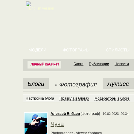
English version
МОДЕЛИ
ФОТОГРАФЫ
СТИЛИСТЫ
Блоги
Публикации
Новости
Личный кабинет
Блоги
Лучшее
» Фотография
Настройка блога
Правила в блогах
Модераторы в блоге
Алексей Янбаев
[фотограф]
10.02.2023, 20:34
Чуча
Photographer - Alexey Yanbaev