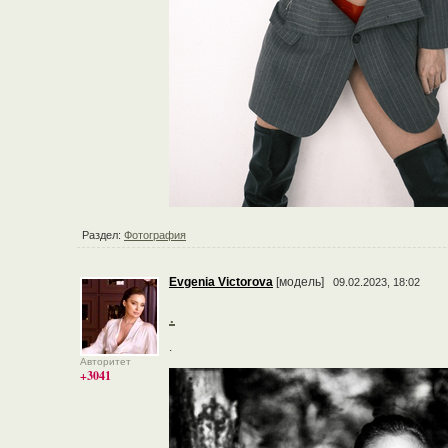
Раздел:
Фотография
Evgenia Victorova
[модель]
09.02.2023, 18:02
.
.
Авторитет
+3041