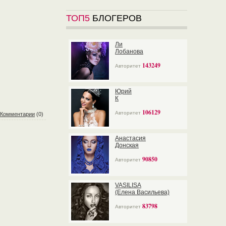
ТОП5
БЛОГЕРОВ
Ли
Лобанова
143249
Авторитет
Юрий
К
106129
Авторитет
Комментарии
(0)
Анастасия
Донская
90850
Авторитет
VASILISA
(Елена Васильева)
83798
Авторитет