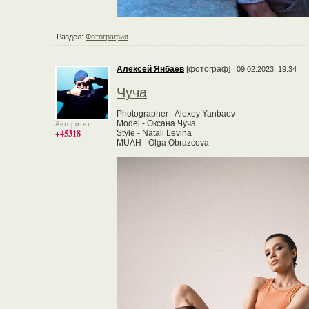
Раздел:
Фотография
Алексей Янбаев
[фотограф]
09.02.2023, 19:34
Чуча
Photographer - Alexey Yanbaev
Model - Оксана Чуча
Авторитет
+45318
Style - Natali Levina
MUAH - Olga Obrazcova