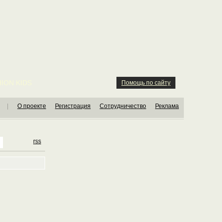
ION KIDS
Помощь по сайту
|
О проекте
Регистрация
Сотрудничество
Реклама
rss