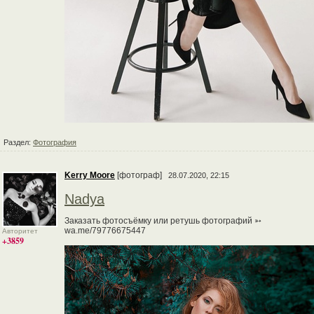
Раздел:
Фотография
Kerry Moore
[фотограф]
28.07.2020, 22:15
Nadya
Заказать фотосъёмку или ретушь фотографий ➳
wa.me/79776675447
Авторитет
+3859