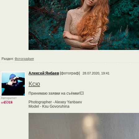
Раздел:
Фотография
Алексей Янбаев
[фотограф]
28.07.2020, 19:41
Ксю
Принимаю заявки на съёмки!💥
Авторитет
+45318
Photographer - Alexey Yanbaev
Model - Ksu Govoruhina