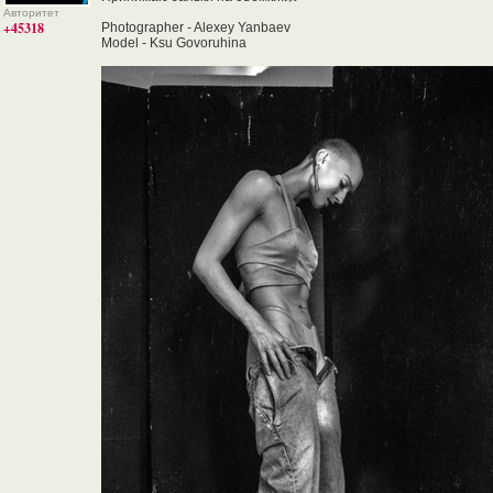
Авторитет
+45318
Photographer - Alexey Yanbaev
Model - Ksu Govoruhina