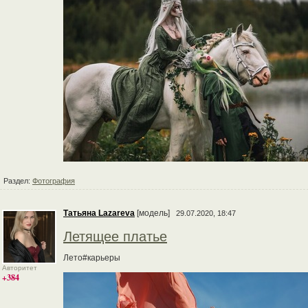
Раздел:
Фотография
Татьяна Lazareva
[модель]
29.07.2020, 18:47
Летящее платье
Лето#карьеры
Авторитет
+384