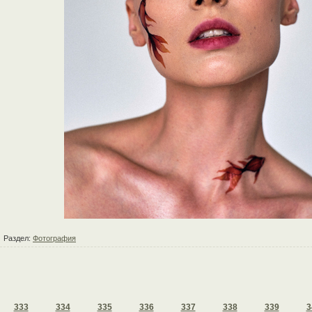
Раздел:
Фотография
333
334
335
336
337
338
339
3