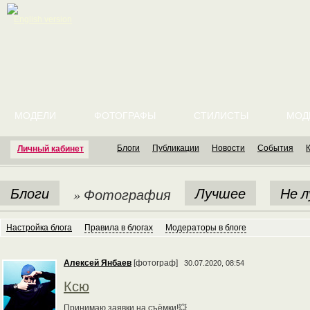
English version
МОДЕЛИ
ФОТОГРАФЫ
СТИЛИСТЫ
МОД
Блоги
Публикации
Новости
События
Личный кабинет
Блоги
Лучшее
Не 
» Фотография
Настройка блога
Правила в блогах
Модераторы в блоге
Алексей Янбаев
[фотограф]
30.07.2020, 08:54
Ксю
Принимаю заявки на съёмки!💥