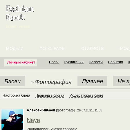
English version
МОДЕЛИ
ФОТОГРАФЫ
СТИЛИСТЫ
МОД
Блоги
Публикации
Новости
События
Личный кабинет
Блоги
Лучшее
Не 
» Фотография
Настройка блога
Правила в блогах
Модераторы в блоге
Алексей Янбаев
[фотограф]
29.07.2021, 11:35
Naya
Photographer - Alexey Yanbaev