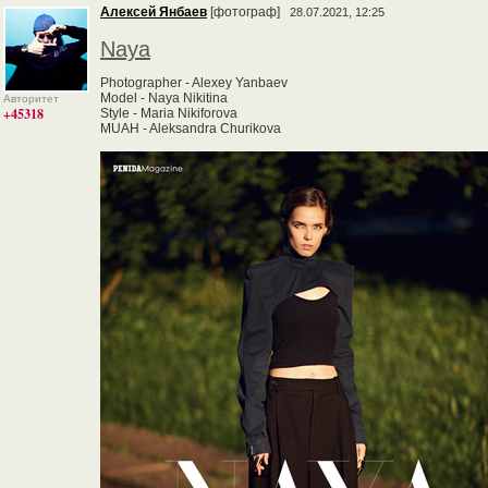
Алексей Янбаев
[фотограф]
28.07.2021, 12:25
Naya
Photographer - Alexey Yanbaev
Model - Naya Nikitina
Авторитет
+45318
Style - Maria Nikiforova
MUAH - Aleksandra Churikova