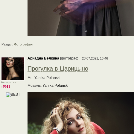
Раздел:
Фотография
Ариадна Белкина
[фотограф]
28.07.2021, 16:46
Прогулка в Царицыно
Md: Yanika Polanski
Авторитет
Модель:
Yanika Polanski
+9611