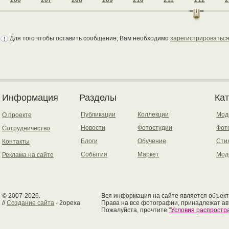
206
207
208
209
210
211
212
2
Для того чтобы оставить сообщение, Вам необходимо
зарегистрироватьс
Информация
Разделы
Ка
Публикации
Коллекции
Мод
О проекте
Новости
Фотостудии
Фот
Сотрудничество
Блоги
Обучение
Сти
Контакты
События
Маркет
Мод
Реклама на сайте
© 2007-2026.
Вся информация на сайте является объект
//
Создание сайта
- 2opexa
Права на все фотографии, принадлежат ав
Пожалуйста, прочтите
"Условия распрост