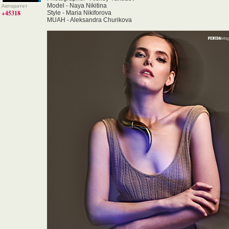
Model - Naya Nikitina
Авторитет
+45318
Style - Maria Nikiforova
MUAH - Aleksandra Churikova