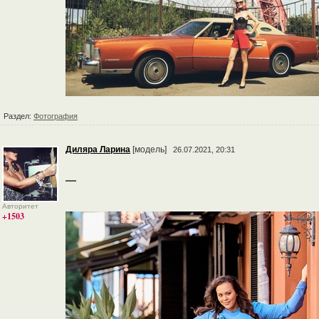
Раздел:
Фотография
Диляра Ларина
[модель]
26.07.2021, 20:31
⠀
⠀
Авторитет
+1503