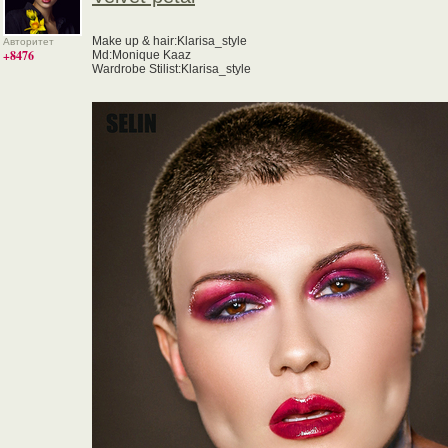
Make up & hair:Klarisa_style
Авторитет
+8476
Md:Monique Kaaz
Wardrobe Stilist:Klarisa_style