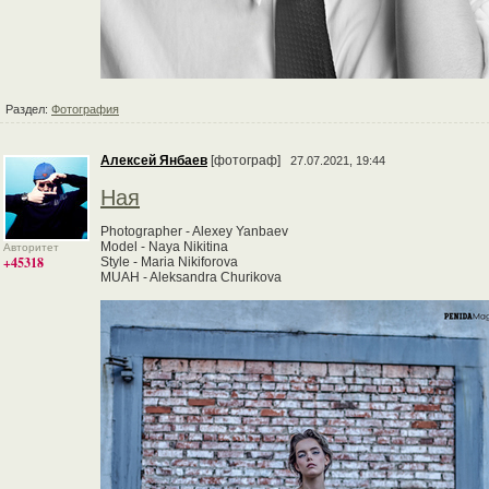
Раздел:
Фотография
Алексей Янбаев
[фотограф]
27.07.2021, 19:44
Ная
Photographer - Alexey Yanbaev
Model - Naya Nikitina
Авторитет
+45318
Style - Maria Nikiforova
MUAH - Aleksandra Churikova