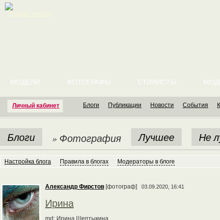
English version
МОДЕЛИ
ФОТОГРАФЫ
СТИЛИСТЫ
МОД
Блоги
Публикации
Новости
События
Личный кабинет
Блоги
Лучшее
Не 
» Фотография
Настройка блога
Правила в блогах
Модераторы в блоге
Александр Фирстов
[фотограф]
03.09.2020, 16:41
Ирина
md: Ирина Шептыкина