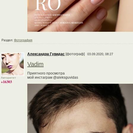
Раздел:
Фотография
Александра Гувидас
[фотограф]
03.09.2020, 08:27
Vadim
Приятного просмотра
мой инстаграм @aleksguvidas
Авторитет
+16303