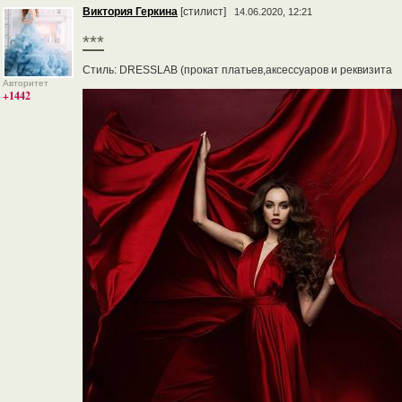
Виктория Геркина
[стилист]
14.06.2020, 12:21
***
Стиль: DRESSLAB (прокат платьев,аксессуаров и реквизита
Авторитет
+1442