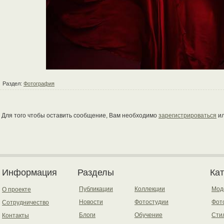
Раздел:
Фотография
Для того чтобы оставить сообщение, Вам необходимо
зарегистрироваться
и
Информация
Разделы
Ка
Публикации
Коллекции
Мод
О проекте
Новости
Фотостудии
Фот
Сотрудничество
Блоги
Обучение
Сти
Контакты