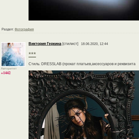
Раздел:
Фотография
Виктория Геркина
[стилист]
18.06.2020, 12:44
***
Стиль: DRESSLAB (прокат платьев,аксессуаров и реквизита
Авторитет
+1442