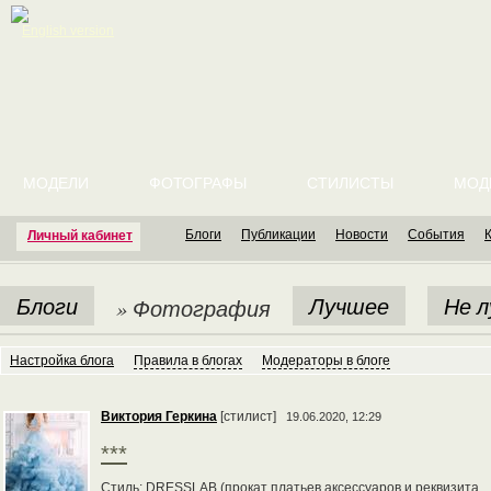
English version
МОДЕЛИ
ФОТОГРАФЫ
СТИЛИСТЫ
МОД
Блоги
Публикации
Новости
События
Личный кабинет
Блоги
Лучшее
Не 
» Фотография
Настройка блога
Правила в блогах
Модераторы в блоге
Виктория Геркина
[стилист]
19.06.2020, 12:29
***
Стиль: DRESSLAB (прокат платьев,аксессуаров и реквизита