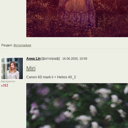
Раздел:
Фотография
Анна Lin
[фотограф]
16.06.2020, 10:59
Miri
Canon 6D mark ii + Helios 40_2
Авторитет
+312