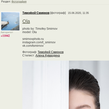
Раздел:
Фотография
Тимофей Смирнов
[фотограф]
15.06.2020, 11:35
Ola
photo by: Timofey Smirnov
model: Ola
Авторитет
+11042
smirnovphoto.ru
instagram.com/t_smirnov
vk.com/tsmirnov
Фотограф:
Тимофей Смирнов
Стилист:
Алена Кувардина