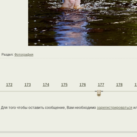
Раздел:
Фотография
172
173
174
175
176
177
178
1
Для того чтобы оставить сообщение, Вам необходимо
зарегистрироваться
и