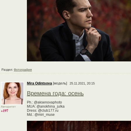
Раздел:
Фотография
Mira Odintsova
[модель]
25.11.2021, 20:15
Времена года: осень
Ph.: @aksenovaphoto
MUA: @anokhina_julka
Авторитет
+197
Dress: @club177.ru
Md.: @miri_muse