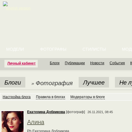
English version
МОДЕЛИ
ФОТОГРАФЫ
СТИЛИСТЫ
МОД
Блоги
Публикации
Новости
События
Личный кабинет
Блоги
Лучшее
Не 
» Фотография
Настройка блога
Правила в блогах
Модераторы в блоге
Екатерина Добрикова
[фотограф]
26.11.2021, 08:45
Алина
Ph Екатерина Добрикова