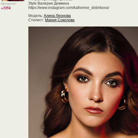
Style Валерия Демкина
Авторитет
+3354
https://www.instagram.com/katherine_dobrikova/
Модель:
Алина Леонова
Стилист:
Мария Соколова