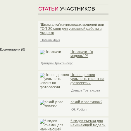
СТАТЬИ
УЧАСТНИКОВ
"Шпаргалка"начинающих моделей или
TOП-20 слов для успешной работы в
Америке
Полина Яцук
Комментарии
(0)
Что значит "я
модель" ?!
Дмитрий Трахтенберг
Что не должен
услышать клиент на
фотосессии
Динара Третьякова
Какой у вас типаж?
Ok Podium
5 видов съемки для
начинающей модели