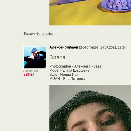
Раздел:
Фотография
Алексей Янбаев
[фотограф]
14.07.2022, 12:24
Злата
Photographer - Алексей Янбаев
Model - Злата Шершень
Авторитет
+45318
Style - Ирина Ива
MUAH - Яна Петрова