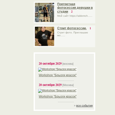
Портретная
фотосессия девушки в
2
студии
Мой сайт https://aldemch......
1
Стрит фотосессии.
Стрит фото. Приглашаю
мо......
20 октября 2029
[москва]
Workshop "Брызги красок"
.....................
20 октября 2029
[Москва]
Workshop "Брызги красок"
.....................
»
все события