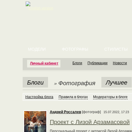
English version
МОДЕЛИ
ФОТОГРАФЫ
СТИЛИСТЫ
Блоги
Публикации
Новости
Личный кабинет
Блоги
Лучшее
» Фотография
Настройка блога
Правила в блогах
Модераторы в блоге
Андрей Россалев
[фотограф]
15.07.2022, 17:23
Проект с Лизой Арзамасовой
Персональный проект с актрисой Лизой Арзамас