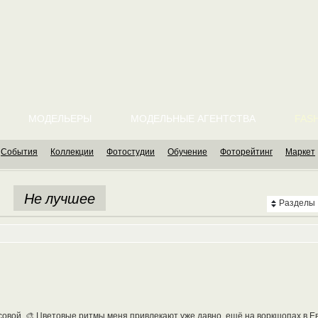
МОДЕЛЬЕРЫ
МОДЕЛЬНЫЕ АГЕНТСТВА
FASH
События
Коллекции
Фотостудии
Обучение
Фоторейтинг
Маркет
Не лучшее
Разделы
овой. 🎨 Цветовые ритмы меня привлекают уже давно, ещë на воркшопах в Е