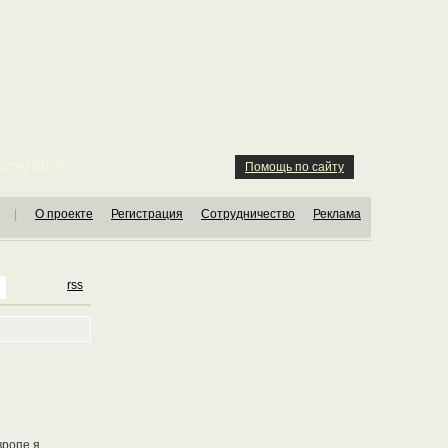
ION KIDS
Помощь по сайту
|
О проекте
Регистрация
Сотрудничество
Реклама
rss
вропе я