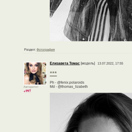
Раздел:
Фотография
Елизавета Томас
[модель]
13.07.2022, 17:55
***
Ph - @fenix.polaroids
Md - @thomas_lizabeth
Авторитет
+997