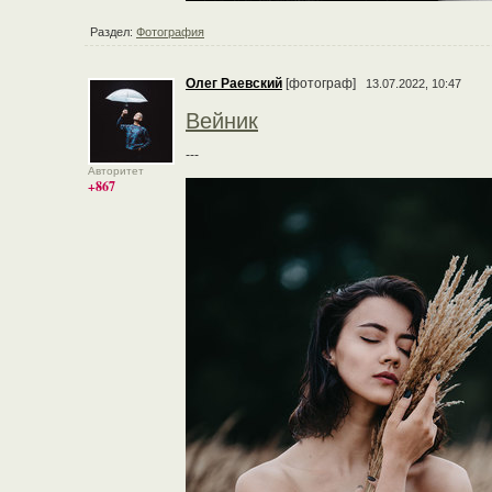
Раздел:
Фотография
Олег Раевский
[фотограф]
13.07.2022, 10:47
Вейник
---
Авторитет
+867