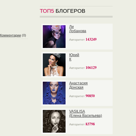
ТОП5
БЛОГЕРОВ
Ли
Лобанова
Комментарии
(0)
143249
Авторитет
Юрий
К
106129
Авторитет
Анастасия
Донская
90850
Авторитет
VASILISA
(Елена Васильева)
83798
Авторитет