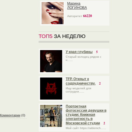
Марина
ЛОГИНОВА
66220
Авторитет
ТОП5
ЗА НЕДЕЛЮ
5
У края глубины
Старый колодец рядом с
н......
TFP. Открыт к
2
содрудничеству.
Ищу моделей для
сотрудни......
Портретная
фотосессия девушки в
студии: Книжная
Комментарии
(0)
элегантность в
2
Московской студии
Мой сайт https://aldemch......