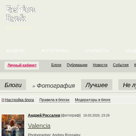
English version
МОДЕЛИ
ФОТОГРАФЫ
СТИЛИСТЫ
МОД
Блоги
Публикации
Новости
События
Личный кабинет
Блоги
Лучшее
Не 
» Фотография
Настройка блога
Правила в блогах
Модераторы в блоге
Андрей Россалев
[фотограф]
19.03.2020, 23:29
Valencia
Photographer: Andrey Rossalev