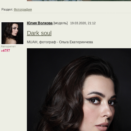
Раздел:
Фотография
Юлия Волкова
[модель]
19.03.2020, 21:12
Dark soul
MUAH, фотограф - Ольга Екатеринчева
Авторитет
+6757