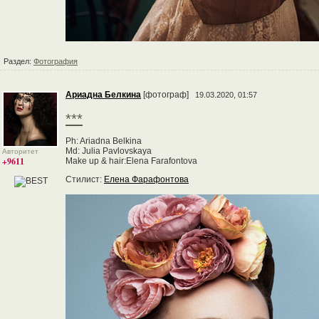
Раздел:
Фотография
Ариадна Белкина
[фотограф]
19.03.2020, 01:57
***
Ph: Ariadna Belkina
Md: Julia Pavlovskaya
Авторитет
+9611
Make up & hair:Elena Farafontova
Стилист:
Елена Фарафонтова