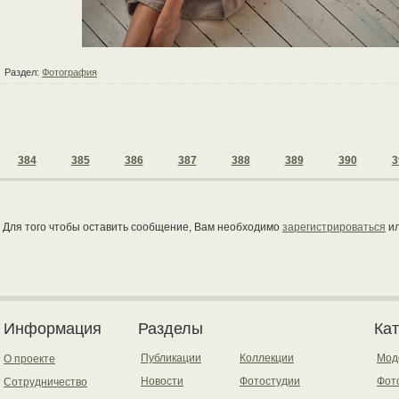
Раздел:
Фотография
384
385
386
387
388
389
390
3
Для того чтобы оставить сообщение, Вам необходимо
зарегистрироваться
и
Информация
Разделы
Ка
Публикации
Коллекции
Мод
О проекте
Новости
Фотостудии
Фот
Сотрудничество