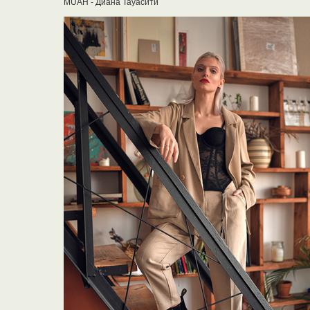
MUAH - Диана Тауасити