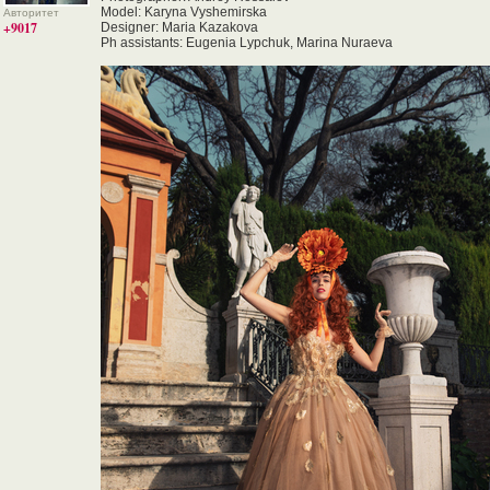
Model: Karyna Vyshemirska
Авторитет
+9017
Designer: Maria Kazakova
Ph assistants: Eugenia Lypchuk, Marina Nuraeva