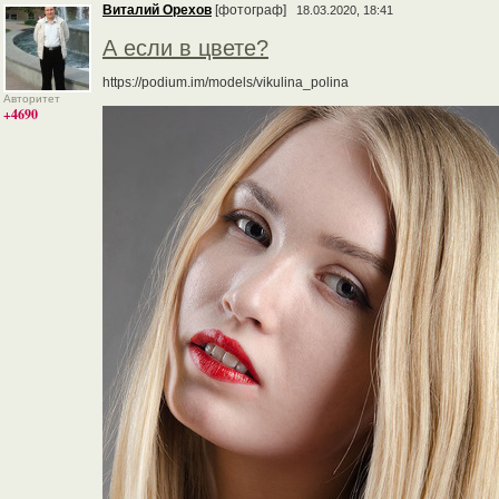
Виталий Орехов
[фотограф]
18.03.2020, 18:41
А если в цвете?
https://podium.im/models/vikulina_polina
Авторитет
+4690