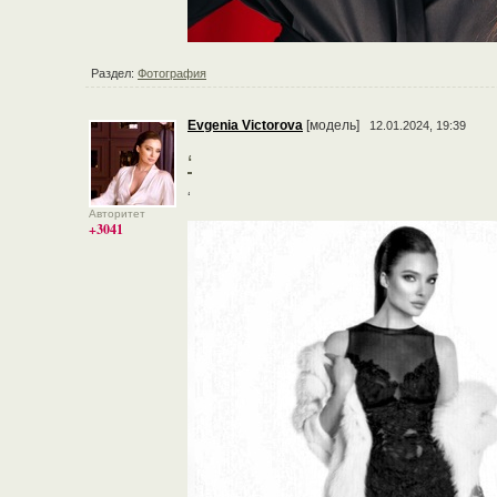
Раздел:
Фотография
Evgenia Victorova
[модель]
12.01.2024, 19:39
‘
‘
Авторитет
+3041