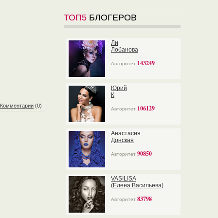
ТОП5
БЛОГЕРОВ
Ли
Лобанова
143249
Авторитет
Юрий
К
Комментарии
(0)
106129
Авторитет
Анастасия
Донская
90850
Авторитет
VASILISA
(Елена Васильева)
83798
Авторитет