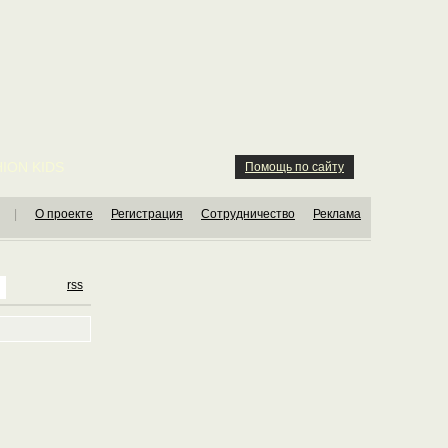
ION KIDS
Помощь по сайту
|
О проекте
Регистрация
Сотрудничество
Реклама
rss