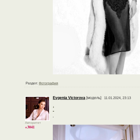
Раздел:
Фотография
Evgenia Victorova
[модель]
11.01.2024, 23:13
‘
‘
Авторитет
+3041