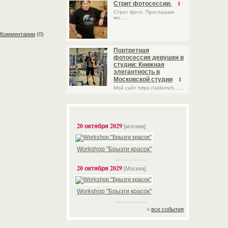
1
Стрит фотосессии.
Стрит фото. Приглашаю
мо......
Комментарии
(0)
Портретная
фотосессия девушки в
студии: Книжная
элегантность в
1
Московской студии
Мой сайт https://aldemch......
20 октября 2029
[москва]
Workshop "Брызги красок"
.....................
20 октября 2029
[Москва]
Workshop "Брызги красок"
.....................
»
все события