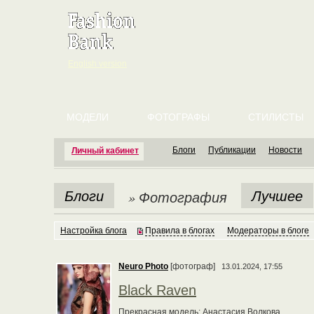
English version
МОДЕЛИ
ФОТОГРАФЫ
СТИЛИСТЫ
Блоги
Публикации
Новости
Личный кабинет
Блоги
Лучшее
» Фотография
Настройка блога
Правила в блогах
Модераторы в блоге
Neuro Photo
[фотограф]
13.01.2024, 17:55
Black Raven
Прекрасная модель: Анастасия Волкова