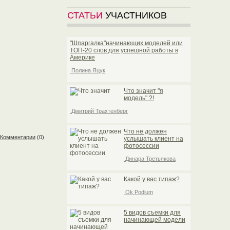
СТАТЬИ
УЧАСТНИКОВ
"Шпаргалка"начинающих моделей или
TOП-20 слов для успешной работы в
Америке
Полина Яцук
Что значит "я
модель" ?!
Дмитрий Трахтенберг
Что не должен
Комментарии
(0)
услышать клиент на
фотосессии
Динара Третьякова
Какой у вас типаж?
Ok Podium
5 видов съемки для
начинающей модели