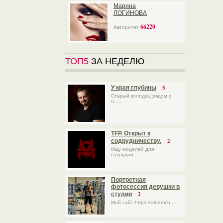
Марина
ЛОГИНОВА
66220
Авторитет
ТОП5
ЗА НЕДЕЛЮ
5
У края глубины
Старый колодец рядом с
н......
TFP. Открыт к
2
содрудничеству.
Ищу моделей для
сотрудни......
Портретная
фотосессия девушки в
2
студии
Мой сайт https://aldemch......