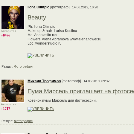
Ilona Olimpic
[фотограф]
14.06.2019, 10:28
Beauty
Ph: Ilona Olimpic
Make up & hair: Larisa Kostina
Авторитет
+8476
Md: Anastasiia.rus
Flowers: Alena Abramova www.alenaflower.ru
Loc: wonderstudio.ru
Раздел:
Фотография
Михаил Трофимов
[фотограф]
14.06.2019, 09:32
Пума Марсель приглашает на фотосе
Котенок пумы Марсель для фотосессий.
Авторитет
+1717
Раздел:
Фотография