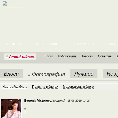
English version
МОДЕЛИ
ФОТОГРАФЫ
СТИЛИСТЫ
МОД
Блоги
Публикации
Новости
События
Личный кабинет
Блоги
Лучшее
Не 
» Фотография
Настройка блога
Правила в блогах
Модераторы в блоге
Evgenia Victorova
[модель]
15.06.2019, 14:24
*
,