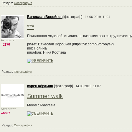
Раздел:
Фотография
Вячеслав Воробьев
[фотограф]
14.06.2019, 11:24
***
Приглашаю моделей, стилистов, визажистов к сотрудничеству!
Авторитет
+2170
ph/ret: Вячеслав Воробьев (https://vk.com/v.vorobyev)
md: Полина
mua/hair: Ника Костина
Раздел:
Фотография
карен абрамян
[фотограф]
14.06.2019, 11:07
Summer walk
Model : Anastasia
Авторитет
+8807
Раздел:
Фотография