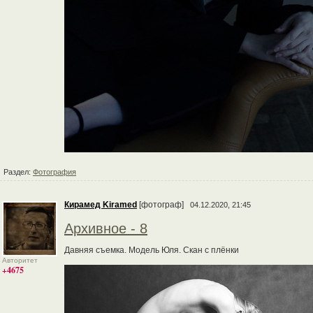
Раздел:
Фотография
Кирамед Kiramed
[фотограф]
04.12.2020, 21:45
Архивное - 8
Давняя съемка. Модель Юля. Скан с плёнки
Авторитет
+4675