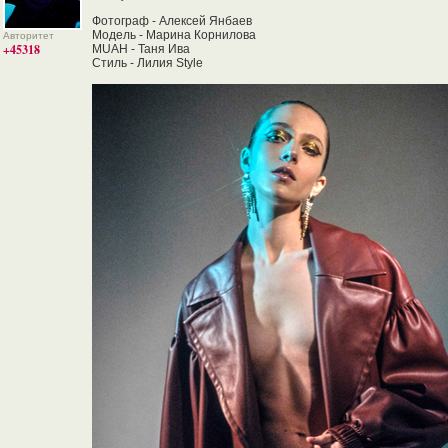
Фотограф - Алексей Янбаев
Модель - Марина Корнилова
Авторитет
+45318
MUAH - Таня Ива
Стиль - Лилия Style