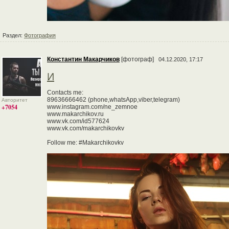
Раздел:
Фотография
Константин Макарчиков
[фотограф]
04.12.2020, 17:17
И
Contacts me:
89636666462 (phone,whatsApp,viber,telegram)
Авторитет
+7054
www.instagram.com/ne_zemnoe
www.makarchikov.ru
www.vk.com/id577624
www.vk.com/makarchikovkv
Follow me: #Makarchikovkv