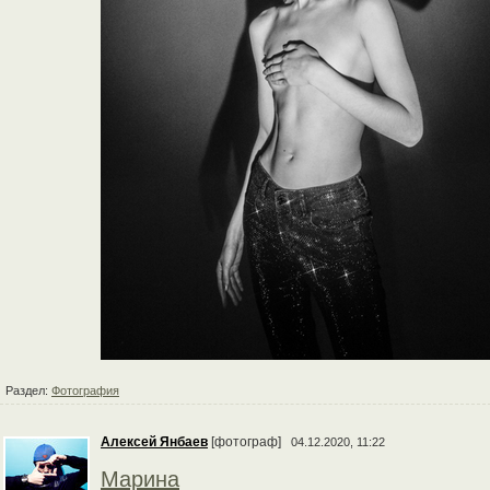
Раздел:
Фотография
Алексей Янбаев
[фотограф]
04.12.2020, 11:22
Марина