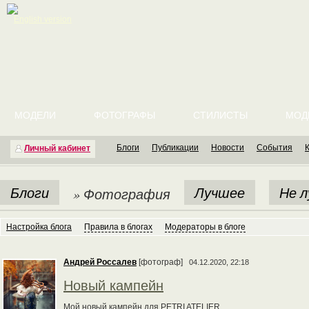
English version
МОДЕЛИ
ФОТОГРАФЫ
СТИЛИСТЫ
МОД
Блоги
Публикации
Новости
События
Личный кабинет
Блоги
Лучшее
Не 
» Фотография
Настройка блога
Правила в блогах
Модераторы в блоге
Андрей Россалев
[фотограф]
04.12.2020, 22:18
Новый кампейн
Мой новый кампейн для PETRI ATELIER