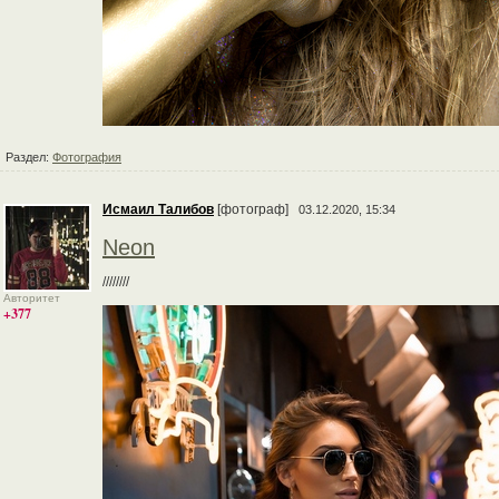
Раздел:
Фотография
Исмаил Талибов
[фотограф]
03.12.2020, 15:34
Neon
////////
Авторитет
+377