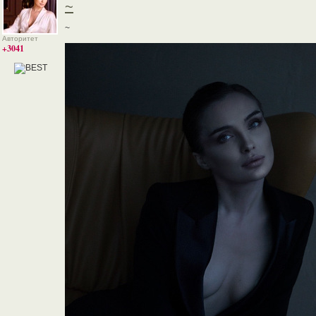
~
~
Авторитет
+3041