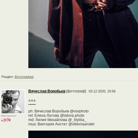
Раздел:
Фотография
Вячеслав Воробьев
[фотограф]
03.12.2020, 19:56
***
ph: Вячеслав Воробьев @vsvphoto
ret: Елена Латова @latova.photo
Авторитет
+2170
md: Лилия Михайлова @_lilylilia_
mua: Виктория Анстет @viktoriaanstet