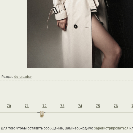
Раздел:
Фотография
70
71
72
73
74
75
76
Для того чтобы оставить сообщение, Вам необходимо
зарегистрироваться
и