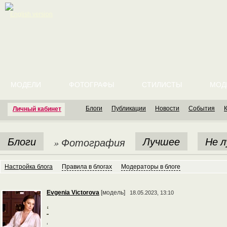
English version
МОДЕЛИ
ФОТОГРАФЫ
СТИЛИСТЫ
МОД
Блоги
Публикации
Новости
События
Личный кабинет
Блоги
Лучшее
Не 
» Фотография
Настройка блога
Правила в блогах
Модераторы в блоге
Evgenia Victorova
[модель]
18.05.2023, 13:10
‘
‘