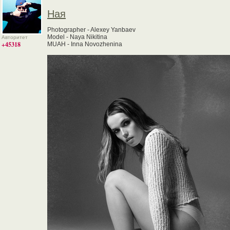
Ная
Photographer - Alexey Yanbaev
Model - Naya Nikitina
Авторитет
+45318
MUAH - Inna Novozhenina