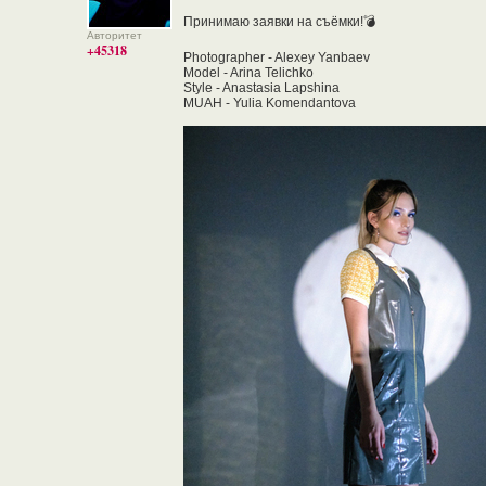
Принимаю заявки на съёмки!💣
Авторитет
+45318
Photographer - Alexey Yanbaev
Model - Arina Telichko
Style - Anastasia Lapshina
MUAH - Yulia Komendantova