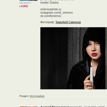
model: Dasha
Авторитет
+11042
smirnovphoto.ru
instagram.com/t_smirnov
vk.com/tsmirnov
Фотограф:
Тимофей Смирнов
Раздел:
Фотография