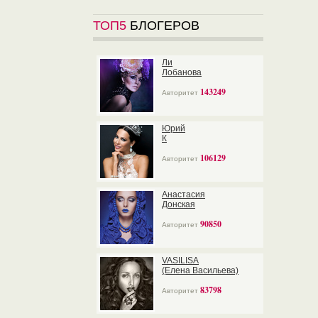
ТОП5
БЛОГЕРОВ
Ли
Лобанова
143249
Авторитет
Юрий
К
106129
Авторитет
Анастасия
Донская
90850
Авторитет
VASILISA
(Елена Васильева)
83798
Авторитет