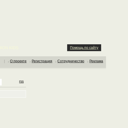
ION KIDS
Помощь по сайту
|
О проекте
Регистрация
Сотрудничество
Реклама
rss