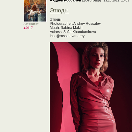
Андрей Россалев
[фотограф]
13.10.2021, 23:03
Этюды
Этюды
Photographer: Andrey Rossalev
Авторитет
+9017
Muah: Sabina Makili
Actress: Sofia Khandamirova
Inst @rossalevandrey