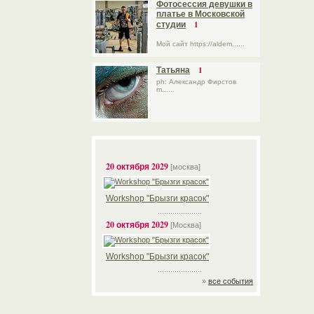
Фотосессия девушки в
платье в Московской
1
студии
Мой сайт https://aldem......
1
Татьяна
ph: Александр Фирстов
m......
20 октября 2029
[москва]
Workshop "Брызги красок"
.....................
20 октября 2029
[Москва]
Workshop "Брызги красок"
.....................
»
все события