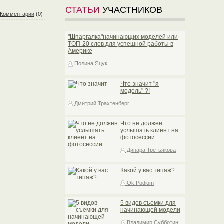
СТАТЬИ
УЧАСТНИКОВ
Комментарии
(0)
"Шпаргалка"начинающих моделей или
TOП-20 слов для успешной работы в
Америке
Полина Яцук
Что значит "я
модель" ?!
Дмитрий Трахтенберг
Что не должен
услышать клиент на
фотосессии
Динара Третьякова
Какой у вас типаж?
Ok Podium
5 видов съемки для
начинающей модели
Владимир Субботин