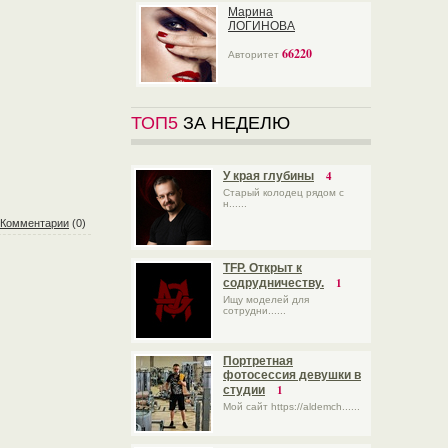
Марина
ЛОГИНОВА
66220
Авторитет
ТОП5
ЗА НЕДЕЛЮ
4
У края глубины
Старый колодец рядом с
н......
Комментарии
(0)
TFP. Открыт к
1
содрудничеству.
Ищу моделей для
сотрудни......
Портретная
фотосессия девушки в
1
студии
Мой сайт https://aldemch......