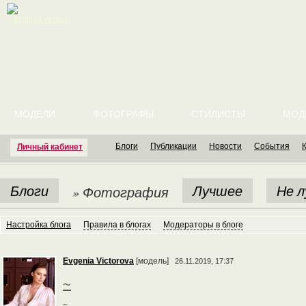
English version
МОДЕЛИ
ФОТОГРАФЫ
СТИЛИСТЫ
МОД
Блоги
Публикации
Новости
События
Личный кабинет
Блоги
Лучшее
Не 
» Фотография
Настройка блога
Правила в блогах
Модераторы в блоге
Evgenia Victorova
[модель]
26.11.2019, 17:37
~
~