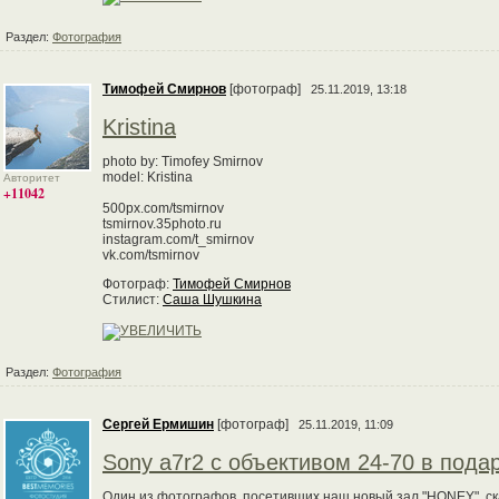
Раздел:
Фотография
Тимофей Смирнов
[фотограф]
25.11.2019, 13:18
Kristina
photo by: Timofey Smirnov
model: Kristina
Авторитет
+11042
500px.com/tsmirnov
tsmirnov.35photo.ru
instagram.com/t_smirnov
vk.com/tsmirnov
Фотограф:
Тимофей Смирнов
Стилист:
Саша Шушкина
Раздел:
Фотография
Сергей Ермишин
[фотограф]
25.11.2019, 11:09
Sony a7r2 с объективом 24-70 в подар
Один из фотографов, посетивших наш новый зал "HONEY", ска