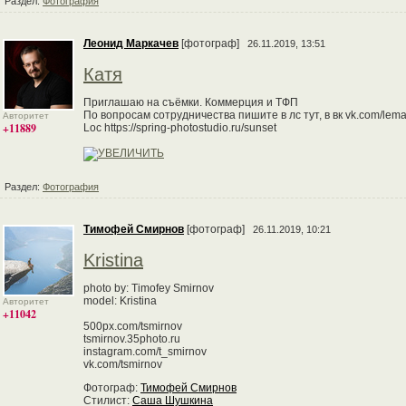
Раздел:
Фотография
Леонид Маркачев
[фотограф]
26.11.2019, 13:51
Катя
Приглашаю на съёмки. Коммерция и ТФП
По вопросам сотрудничества пишите в лс тут, в вк vk.com/lema
Авторитет
+11889
Loc https://spring-photostudio.ru/sunset
Раздел:
Фотография
Тимофей Смирнов
[фотограф]
26.11.2019, 10:21
Kristina
photo by: Timofey Smirnov
model: Kristina
Авторитет
+11042
500px.com/tsmirnov
tsmirnov.35photo.ru
instagram.com/t_smirnov
vk.com/tsmirnov
Фотограф:
Тимофей Смирнов
Стилист:
Саша Шушкина