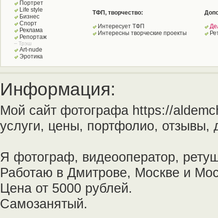
Портрет
Life style
ТФП, творчество:
Допо
Бизнес
Спорт
Интересует ТФП
Де
Реклама
Интересны творческие проекты
Ре
Репортаж
– Трэш
Art-nude
Эротика
Информация:
Мой сайт фотографа https://aldemc
услуги, цены, портфолио, отзывы,
Я фотограф, видеооператор, рету
Работаю в Дмитрове, Москве и Мос
Цeнa от 5000 рублей.
Самозанятый.