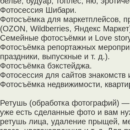
белье, будуар, топлес, ню, эротич
Фотосессия Шибари.
Фотосъёмка для маркетплейсов, п
(OZON, Wildberries, Яндекс Маркет
Семейные фотосъёмки и Lоvе stоry
Фотосъёмка репортажных мероприя
праздники, выпускные и т. д.).
Фотосъёмка бэкстейджа.
Фотосессия для сайтов знакомств и
Фотосъёмка недвижимости, квартиры
Ретушь (обработка фотографий) — 
уже есть сделанные фото и вам ну
ретушь лица, удаление прыщей, ме