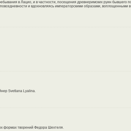
ебывания в Лацио, и в частности, посещения древнеримских руин бывшего п
й повседневности и вдохновляясь императорскими образами, воплощенными 
нер Svetlana Lyalina.
ых формах творений Федора Шехтеля.