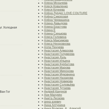
»
Алена Мозалева
»
Алеся Коваленко
»
Алеся Кочнева
»
Алёна Лурдес LOVE COUTURE
»
Алёна Сикорская
»
Алёна Черкашина
»
Алина Давыдова
»
Алина Ерастова
уг. Холодная
»
Алина Ё
»
Алина Синькова
»
Алиса Головина
»
Алиса Максимова
»
Алиса Неоровнова
»
Алла Пенчева
»
Анастасия Алмазова
»
Анастасия Голумеева
»
Анастасия Дэль
»
Анастасия Ильина
»
Анастасия Курбатова
»
Анастасия Марова
»
Анастасия Миронова
»
Анастасия Муковнина
»
Анастасия Назарова
»
Анастасия Новикова
»
Анастасия Соловьёва
»
Анастасия Тутаева
»
Андрей Канунов
Ван Гог
»
Ани Манукян
»
Анита Лескова
»
анна азевич
»
Анна Алтунина
»
Анна Волкова_& _Алексей