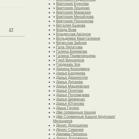
»
Виктория Буянова
»
Виктория Лещенко
»
Виктория Маевская
»
Виктория Михайлова
»
Виктория Прохорова
»
Виталия Быкова
17
»
Влада Вовк
»
Владислав Аксенов
»
Вольдемар Кванталиани
»
Вячеслав Зайцев
»
Гала Липатова
»
Галина Бирюкова
»
Галина Привезенцева
»
Глеб Винокуров
»
Гордеева Зоя
»
Дарина Крапивина
»
Дарья Бардеева
»
Дарья Даринелли
»
Дарья Дунаева
»
Дарья Мациевская
»
Дарья Осипова
»
Дарья Поповичева
»
Дарья Шевченко
»
Дарья Ютанова
»
Даша Гаузер
»
Две сорванные башни
»
Две Сорванные Башни Крупская/
Мельников
»
Денис Дорошенко
»
Денис Симачев
»
Джемма Пириянц
»
Диана Дорожкина