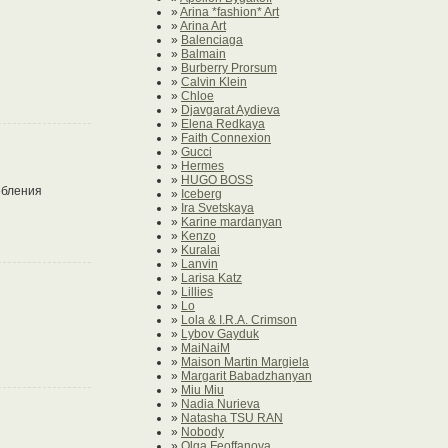
»
Arina *fashion* Art
»
Arina Art
»
Balenciaga
»
Balmain
»
Burberry Prorsum
»
Calvin Klein
»
Chloe
»
Djavgarat Aydieva
»
Elena Redkaya
»
Faith Connexion
»
Gucci
»
Hermes
»
HUGO BOSS
ебления
»
Iceberg
»
Ira Svetskaya
»
Karine mardanyan
»
Kenzo
»
Kuralai
»
Lanvin
»
Larisa Katz
»
Lillies
»
Lo
»
Lola & I.R.A. Crimson
»
Lybov Gayduk
»
MaiNaiM
»
Maison Martin Margiela
»
Margarit Babadzhanyan
»
Miu Miu
»
Nadia Nurieva
»
Natasha TSU RAN
»
Nobody
»
Olga Feoffanova