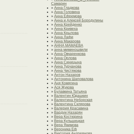
Самарин
»
Анна Гладкова
»
Анна Головина
»
Анна Ефремова
»
Анна и Алексей Бородулины
»
Анна Крейденко
»
Анна Кривеха
»
Анна Крылова
»
Анна Лафи
»
Анна Макарова
»
АННА МАМАЕВА
»
анна миминошвили
»
Анна Овчаренкова
»
Анна Орлова
»
Анна Синицына
»
Анна Турчанова
»
Анна Чистякова
»
Антон Назаров
»
Антонина Шаповалова
»
Аня Комягина
»
Ася Жукова
»
Булавкина Татьяна
»
Валентин Юдашкин
»
Валентина Неборская
»
Валентина Склярова
»
Валерия Красавина
»
Вардуи Назарян
»
Вера Костюрина
»
Вера Кульшицкая
»
Вера Якимова
»
Вероника Еф
»
Виктория Андреянова