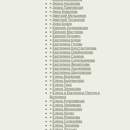
»
Диана Назарова
»
Диана Павловская
»
Дина Ковалева
»
Дмитрий Мельников
»
Дмитрий Татаренко
»
Дора Бланк
»
Евгения Андриевская
»
Евгения Мастяева
»
Евгения Родович
»
Екатерина Бурак
»
Екатерина Гусева
»
Екатерина Константинова
»
Екатерина Олейниченко
»
Екатерина Сенина
»
Екатерина Сидельникова
»
Екатерина Филиппова
»
Екатерина Хандрикова
»
Екатерина Шидловская
»
Елена Брежнева
»
Елена Бырлинская
»
Елена Гера
»
Елена Злоказова
»
Елена и Екатерина Пинчук и
Володина
»
Елена Кучерявенко
»
Елена Любимова
»
Елена Миланская
»
Елена Нолес
»
Елена Романова
»
Елена Селезнёва
»
Елена Терзиева
»
Елена Троцько