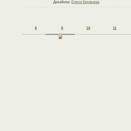
Дизайнер:
Елена Брежнева
8
9
10
11