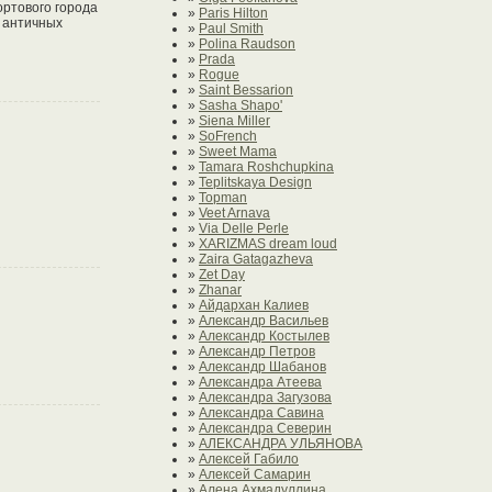
ортового города
»
Paris Hilton
в античных
»
Paul Smith
»
Polina Raudson
»
Prada
»
Rogue
»
Saint Bessarion
»
Sasha Shapo'
»
Siena Miller
»
SoFrench
»
Sweet Mama
»
Tamara Roshchupkina
»
Teplitskaya Design
»
Topman
»
Veet Arnava
»
Via Delle Perle
»
XARIZMAS dream loud
»
Zaira Gatagazheva
»
Zet Day
»
Zhanar
»
Айдархан Калиев
»
Александр Васильев
»
Александр Костылев
»
Александр Петров
»
Александр Шабанов
»
Александра Атеева
»
Александра Загузова
»
Александра Савина
»
Александра Северин
»
АЛЕКСАНДРА УЛЬЯНОВА
»
Алексей Габило
»
Алексей Самарин
»
Алена Ахмадуллина