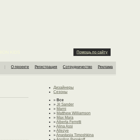
ION KIDS
Помощь по сайту
|
О проекте
Регистрация
Сотрудничество
Реклама
Дизайнеры
Сезоны
»
Все
»
Jil Sander
»
Marni
»
Matthew Williamson
»
Max Mara
»
Alberta Ferretti
»
Alina Assi
»
Allezye
»
Anastasia Timoshkina
»
Apollon Bygakoff