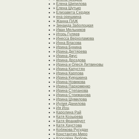
»
Елена Шипилова
»
Елена Шутько
»
Елизавета Сердюк
»
ена орешкина
»
Жанна ПАЖ
»
Зинаида Заболоцкая
»
Иван Мельников
»
Игорь Гуляев
»
Инесса Верхоламова
»
Инна Власова
»
Ирина Бунина
»
Ирина Дегтярева
»
Ирина Джус
»
Ирина Дроздова
»
Ирина и Олеся Литвиновы
»
Ирина Капустян
»
Ирина Карпова
»
Ирина Кукушкина
»
Ирина Новикова
»
Ирина Пархоменко
»
Ирина Степанова
»
Ирина Стрижанова
»
Ирина Шумилова
»
Иулия Данилова
»
Ия Йоц
»
Каролина Рай
»
Катя Козырева
»
Катя Франкфурт
»
Катя Хаустова
»
Кобякова Русудан
»
Константин Миро
»
Королёва Любовь