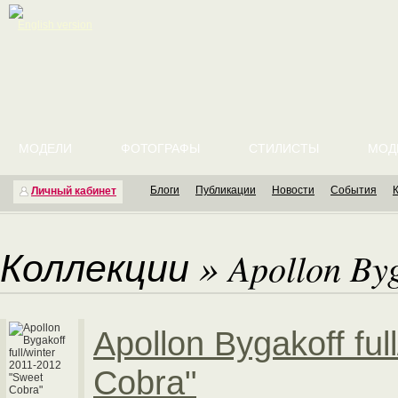
English version
МОДЕЛИ
ФОТОГРАФЫ
СТИЛИСТЫ
МОД
Блоги
Публикации
Новости
События
Личный кабинет
Коллекции
»
Apollon Byg
Apollon Bygakoff fu
Cobra"