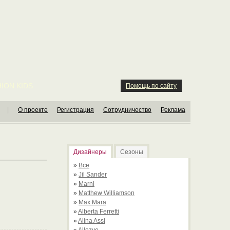
ION KIDS
Помощь по сайту
|
О проекте
Регистрация
Сотрудничество
Реклама
Дизайнеры
Сезоны
»
Все
»
Jil Sander
»
Marni
»
Matthew Williamson
»
Max Mara
»
Alberta Ferretti
»
Alina Assi