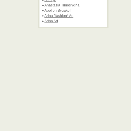
»
Allezye
»
Anastasia Timoshkina
»
Apollon Bygakoff
»
Arina *fashion* Art
»
Arina Art
»
Balenciaga
»
Balmain
»
Burberry Prorsum
»
Calvin Klein
»
Chloe
»
Djavgarat Aydieva
»
Elena Redkaya
»
Faith Connexion
»
Gucci
»
Hermes
»
HUGO BOSS
»
Iceberg
»
Ira Svetskaya
»
Karine mardanyan
»
Kenzo
»
Kuralai
»
Lanvin
»
Larisa Katz
»
Lillies
»
Lo