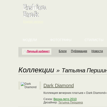
English version
МОДЕЛИ
ФОТОГРАФЫ
СТИЛИСТЫ
Блоги
Публикации
Новости
Личный кабинет
Коллекции
»
Татьяна Перши
Dark Diamond
Коллекция вечерних платьев « Dark Diamond»
Сезон:
Весна-лето 2010
Дизайнер:
Татьяна Першина