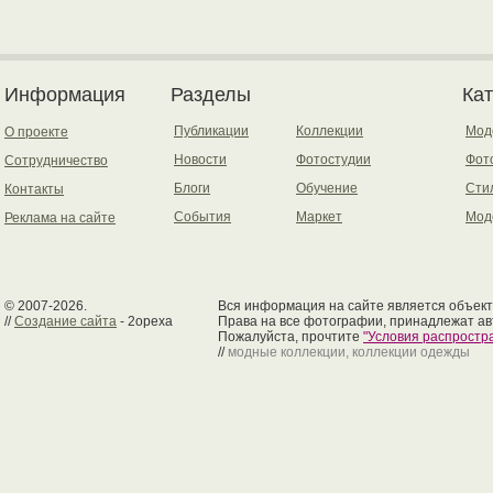
Информация
Разделы
Ка
Публикации
Коллекции
Мод
О проекте
Новости
Фотостудии
Фот
Сотрудничество
Блоги
Обучение
Сти
Контакты
События
Маркет
Мод
Реклама на сайте
© 2007-2026.
Вся информация на сайте является объект
//
Создание сайта
- 2opexa
Права на все фотографии, принадлежат ав
Пожалуйста, прочтите
"Условия распрост
//
модные коллекции, коллекции одежды